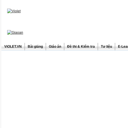
ViOLET.VN
Bài giảng
Giáo án
Đề thi & Kiểm tra
Tư liệu
E-Lea