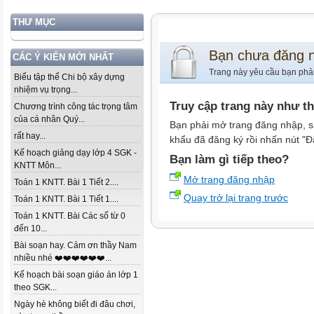
THƯ MỤC
Bạn chưa đăng 
CÁC Ý KIẾN MỚI NHẤT
Trang này yêu cầu bạn phả
Biểu tập thể Chi bộ xây dựng
nhiệm vụ trọng...
Truy cập trang này như t
Chương trình công tác trọng tâm
của cá nhân Quý...
Bạn phải mở trang đăng nhập, s
rất hay...
khẩu đã đăng ký rồi nhấn nút "Đ
Kế hoạch giảng dạy lớp 4 SGK -
Bạn làm gì tiếp theo?
KNTT Môn...
Mở trang đăng nhập
Toán 1 KNTT. Bài 1 Tiết 2....
Quay trở lại trang trước
Toán 1 KNTT. Bài 1 Tiết 1....
Toán 1 KNTT. Bài Các số từ 0
đến 10...
Bài soạn hay. Cảm ơn thầy Nam
nhiều nhé ❤️❤️❤️❤️❤️❤️...
Kế hoạch bài soạn giáo án lớp 1
theo SGK...
Ngày hè không biết đi đâu chơi,