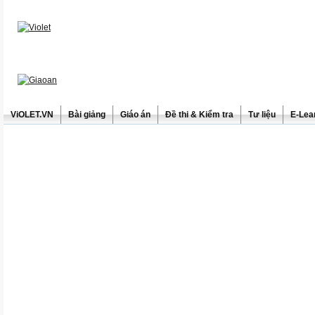
ViOLET.VN
Bài giảng
Giáo án
Đề thi & Kiểm tra
Tư liệu
E-Lea