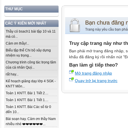
THƯ MỤC
Bạn chưa đăng 
CÁC Ý KIẾN MỚI NHẤT
Trang này yêu cầu bạn phả
Thầy có bsach1 bài tập 10 và 11
mà có...
Truy cập trang này như t
Cảm ơn thầy!...
Biểu tập thể Chi bộ xây dựng
Bạn phải mở trang đăng nhập, s
nhiệm vụ trọng...
khẩu đã đăng ký rồi nhấn nút "Đ
Chương trình công tác trọng tâm
Bạn làm gì tiếp theo?
của cá nhân Quý...
Mở trang đăng nhập
rất hay...
Quay trở lại trang trước
Kế hoạch giảng dạy lớp 4 SGK -
KNTT Môn...
Toán 1 KNTT. Bài 1 Tiết 2....
Toán 1 KNTT. Bài 1 Tiết 1....
Toán 1 KNTT. Bài Các số từ 0
đến 10...
Bài soạn hay. Cảm ơn thầy Nam
nhiều nhé ❤️❤️❤️❤️❤️❤️...