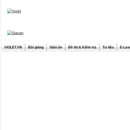
ViOLET.VN
Bài giảng
Giáo án
Đề thi & Kiểm tra
Tư liệu
E-Lea