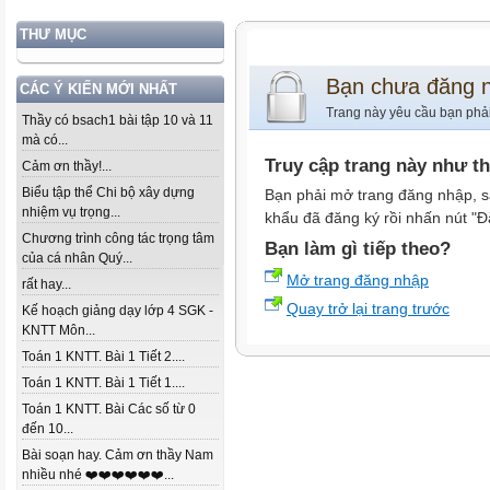
THƯ MỤC
Bạn chưa đăng 
CÁC Ý KIẾN MỚI NHẤT
Trang này yêu cầu bạn phả
Thầy có bsach1 bài tập 10 và 11
mà có...
Truy cập trang này như t
Cảm ơn thầy!...
Biểu tập thể Chi bộ xây dựng
Bạn phải mở trang đăng nhập, s
nhiệm vụ trọng...
khẩu đã đăng ký rồi nhấn nút "Đ
Chương trình công tác trọng tâm
Bạn làm gì tiếp theo?
của cá nhân Quý...
Mở trang đăng nhập
rất hay...
Quay trở lại trang trước
Kế hoạch giảng dạy lớp 4 SGK -
KNTT Môn...
Toán 1 KNTT. Bài 1 Tiết 2....
Toán 1 KNTT. Bài 1 Tiết 1....
Toán 1 KNTT. Bài Các số từ 0
đến 10...
Bài soạn hay. Cảm ơn thầy Nam
nhiều nhé ❤️❤️❤️❤️❤️❤️...