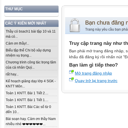
THƯ MỤC
Bạn chưa đăng 
CÁC Ý KIẾN MỚI NHẤT
Trang này yêu cầu bạn phả
Thầy có bsach1 bài tập 10 và 11
mà có...
Truy cập trang này như t
Cảm ơn thầy!...
Biểu tập thể Chi bộ xây dựng
Bạn phải mở trang đăng nhập, s
nhiệm vụ trọng...
khẩu đã đăng ký rồi nhấn nút "Đ
Chương trình công tác trọng tâm
Bạn làm gì tiếp theo?
của cá nhân Quý...
Mở trang đăng nhập
rất hay...
Quay trở lại trang trước
Kế hoạch giảng dạy lớp 4 SGK -
KNTT Môn...
Toán 1 KNTT. Bài 1 Tiết 2....
Toán 1 KNTT. Bài 1 Tiết 1....
Toán 1 KNTT. Bài Các số từ 0
đến 10...
Bài soạn hay. Cảm ơn thầy Nam
nhiều nhé ❤️❤️❤️❤️❤️❤️...