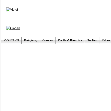
ViOLET.VN
Bài giảng
Giáo án
Đề thi & Kiểm tra
Tư liệu
E-Lea