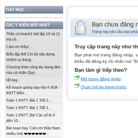
THƯ MỤC
Bạn chưa đăng 
CÁC Ý KIẾN MỚI NHẤT
Trang này yêu cầu bạn phả
Thầy có bsach1 bài tập 10 và 11
mà có...
Truy cập trang này như t
Cảm ơn thầy!...
Biểu tập thể Chi bộ xây dựng
Bạn phải mở trang đăng nhập, s
nhiệm vụ trọng...
khẩu đã đăng ký rồi nhấn nút "Đ
Chương trình công tác trọng tâm
Bạn làm gì tiếp theo?
của cá nhân Quý...
Mở trang đăng nhập
rất hay...
Quay trở lại trang trước
Kế hoạch giảng dạy lớp 4 SGK -
KNTT Môn...
Toán 1 KNTT. Bài 1 Tiết 2....
Toán 1 KNTT. Bài 1 Tiết 1....
Toán 1 KNTT. Bài Các số từ 0
đến 10...
Bài soạn hay. Cảm ơn thầy Nam
nhiều nhé ❤️❤️❤️❤️❤️❤️...