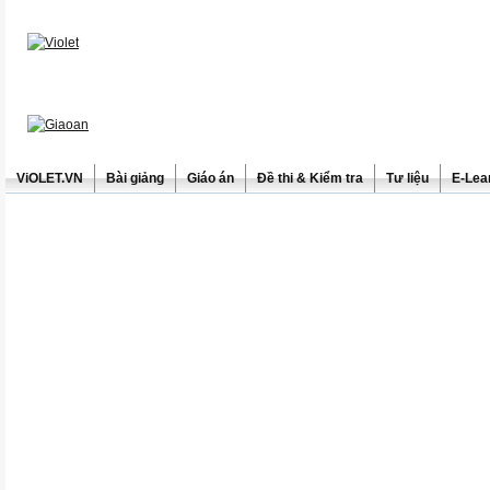
ViOLET.VN
Bài giảng
Giáo án
Đề thi & Kiểm tra
Tư liệu
E-Lea