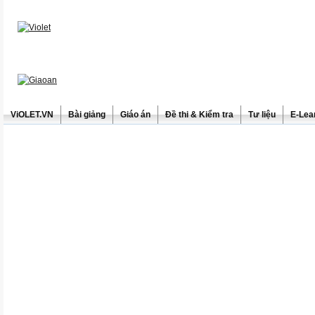
ViOLET.VN
Bài giảng
Giáo án
Đề thi & Kiểm tra
Tư liệu
E-Lea