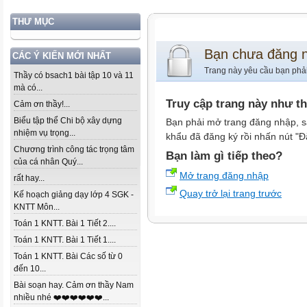
THƯ MỤC
Bạn chưa đăng 
CÁC Ý KIẾN MỚI NHẤT
Trang này yêu cầu bạn phả
Thầy có bsach1 bài tập 10 và 11
mà có...
Truy cập trang này như t
Cảm ơn thầy!...
Biểu tập thể Chi bộ xây dựng
Bạn phải mở trang đăng nhập, s
nhiệm vụ trọng...
khẩu đã đăng ký rồi nhấn nút "Đ
Chương trình công tác trọng tâm
Bạn làm gì tiếp theo?
của cá nhân Quý...
Mở trang đăng nhập
rất hay...
Quay trở lại trang trước
Kế hoạch giảng dạy lớp 4 SGK -
KNTT Môn...
Toán 1 KNTT. Bài 1 Tiết 2....
Toán 1 KNTT. Bài 1 Tiết 1....
Toán 1 KNTT. Bài Các số từ 0
đến 10...
Bài soạn hay. Cảm ơn thầy Nam
nhiều nhé ❤️❤️❤️❤️❤️❤️...