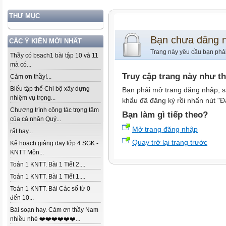
THƯ MỤC
Bạn chưa đăng 
CÁC Ý KIẾN MỚI NHẤT
Trang này yêu cầu bạn phả
Thầy có bsach1 bài tập 10 và 11
mà có...
Truy cập trang này như t
Cảm ơn thầy!...
Biểu tập thể Chi bộ xây dựng
Bạn phải mở trang đăng nhập, s
nhiệm vụ trọng...
khẩu đã đăng ký rồi nhấn nút "Đ
Chương trình công tác trọng tâm
Bạn làm gì tiếp theo?
của cá nhân Quý...
Mở trang đăng nhập
rất hay...
Quay trở lại trang trước
Kế hoạch giảng dạy lớp 4 SGK -
KNTT Môn...
Toán 1 KNTT. Bài 1 Tiết 2....
Toán 1 KNTT. Bài 1 Tiết 1....
Toán 1 KNTT. Bài Các số từ 0
đến 10...
Bài soạn hay. Cảm ơn thầy Nam
nhiều nhé ❤️❤️❤️❤️❤️❤️...