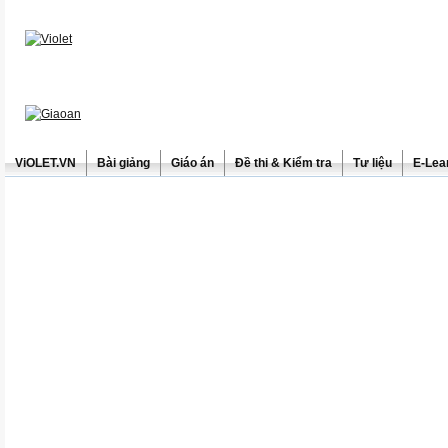
ViOLET.VN
Bài giảng
Giáo án
Đề thi & Kiểm tra
Tư liệu
E-Lea