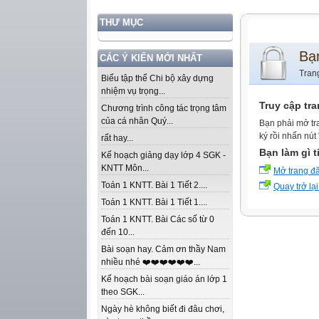
THƯ MỤC
Bạ
CÁC Ý KIẾN MỚI NHẤT
Tran
Biểu tập thể Chi bộ xây dựng
nhiệm vụ trọng...
Truy cập tr
Chương trình công tác trọng tâm
của cá nhân Quý...
Bạn phải mở tr
ký rồi nhấn nút
rất hay...
Bạn làm gì t
Kế hoạch giảng dạy lớp 4 SGK -
KNTT Môn...
Mở trang đ
Toán 1 KNTT. Bài 1 Tiết 2....
Quay trở lại
Toán 1 KNTT. Bài 1 Tiết 1....
Toán 1 KNTT. Bài Các số từ 0
đến 10...
Bài soạn hay. Cảm ơn thầy Nam
nhiều nhé ❤️❤️❤️❤️❤️❤️...
Kế hoạch bài soạn giáo án lớp 1
theo SGK...
Ngày hè không biết đi đâu chơi,