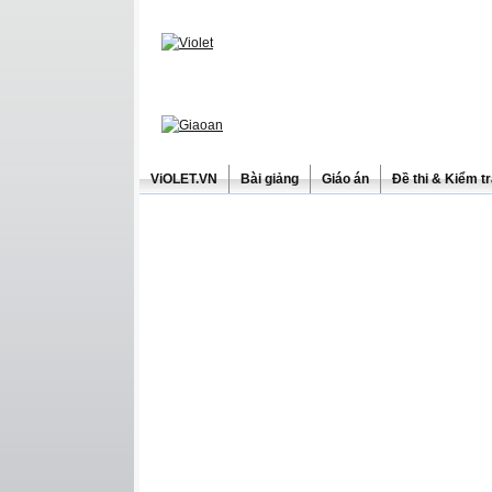
ViOLET.VN
Bài giảng
Giáo án
Đề thi & Kiểm t