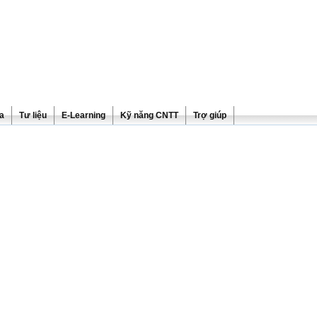
ra
Tư liệu
E-Learning
Kỹ năng CNTT
Trợ giúp