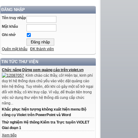
ĐĂNG NHẬP
Tên truy nhập
Mật khẩu
Ghi nhớ
Quên mật khẩu
ĐK thành viên
TIN TỨC THƯ VIỆN
Chức năng Dừng xem quảng cáo trên violet.vn
Kính chào các thầy, cô! Hiện tại, kinh phí
duy trì hệ thống dựa chủ yếu vào việc đặt quảng cáo
trên hệ thống. Tuy nhiên, đôi khi có gây một số trở ngại
đối với thầy, cô khi truy cập. Vì vậy, để thuận tiện trong
việc sử dụng thư viện hệ thống đã cung cấp chức
năng...
Khắc phục hiện tượng không xuất hiện menu Bộ
công cụ Violet trên PowerPoint và Word
Thử nghiệm Hệ thống Kiểm tra Trực tuyến ViOLET
Giai đoạn 1
Xem tiếp