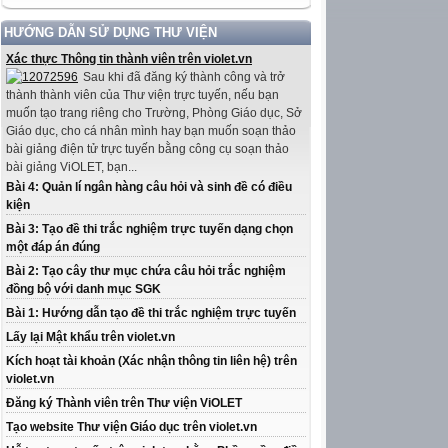
HƯỚNG DẪN SỬ DỤNG THƯ VIỆN
Xác thực Thông tin thành viên trên violet.vn
Sau khi đã đăng ký thành công và trở
thành thành viên của Thư viện trực tuyến, nếu bạn
muốn tạo trang riêng cho Trường, Phòng Giáo dục, Sở
Giáo dục, cho cá nhân mình hay bạn muốn soạn thảo
bài giảng điện tử trực tuyến bằng công cụ soạn thảo
bài giảng ViOLET, bạn...
Bài 4: Quản lí ngân hàng câu hỏi và sinh đề có điều
kiện
Bài 3: Tạo đề thi trắc nghiệm trực tuyến dạng chọn
một đáp án đúng
Bài 2: Tạo cây thư mục chứa câu hỏi trắc nghiệm
đồng bộ với danh mục SGK
Bài 1: Hướng dẫn tạo đề thi trắc nghiệm trực tuyến
Lấy lại Mật khẩu trên violet.vn
Kích hoạt tài khoản (Xác nhận thông tin liên hệ) trên
violet.vn
Đăng ký Thành viên trên Thư viện ViOLET
Tạo website Thư viện Giáo dục trên violet.vn