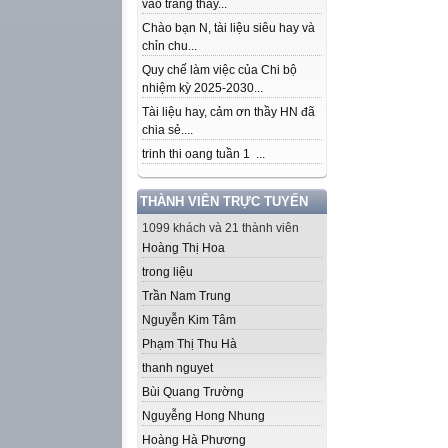
vào trang thầy...
Chào bạn N, tài liệu siêu hay và
chỉn chu...
Quy chế làm việc của Chi bộ
nhiệm kỳ 2025-2030...
Tài liệu hay, cảm ơn thầy HN đã
chia sẻ....
trinh thi oang tuần 1 ...
THÀNH VIÊN TRỰC TUYẾN
1099 khách và 21 thành viên
Hoàng Thị Hoa
trong liệu
Trần Nam Trung
Nguyễn Kim Tâm
Phạm Thị Thu Hà
thanh nguyet
Bùi Quang Trường
Nguyễng Hong Nhung
Hoàng Hà Phương