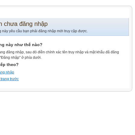
n chưa đăng nhập
g này yêu cầu bạn phải đăng nhập mới truy cập được.
ang này như thế nào?
ang đăng nhập, sau đó điền chính xác tên truy nhập và mật khẩu đã đăng
 "Đăng nhập" ở phía dưới.
iếp theo?
ăng nhập
 trang trước