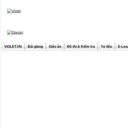
ViOLET.VN
Bài giảng
Giáo án
Đề thi & Kiểm tra
Tư liệu
E-Lea