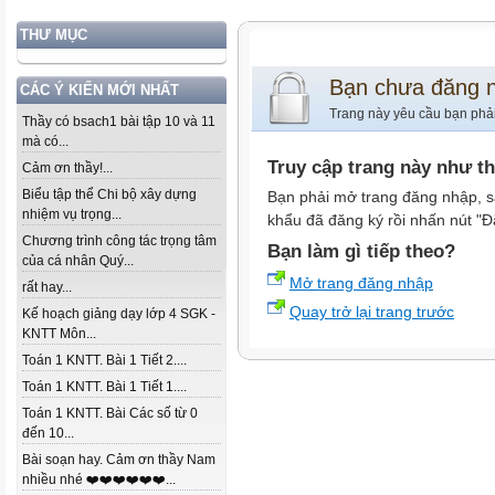
THƯ MỤC
Bạn chưa đăng 
CÁC Ý KIẾN MỚI NHẤT
Trang này yêu cầu bạn phả
Thầy có bsach1 bài tập 10 và 11
mà có...
Truy cập trang này như t
Cảm ơn thầy!...
Biểu tập thể Chi bộ xây dựng
Bạn phải mở trang đăng nhập, s
nhiệm vụ trọng...
khẩu đã đăng ký rồi nhấn nút "Đ
Chương trình công tác trọng tâm
Bạn làm gì tiếp theo?
của cá nhân Quý...
Mở trang đăng nhập
rất hay...
Quay trở lại trang trước
Kế hoạch giảng dạy lớp 4 SGK -
KNTT Môn...
Toán 1 KNTT. Bài 1 Tiết 2....
Toán 1 KNTT. Bài 1 Tiết 1....
Toán 1 KNTT. Bài Các số từ 0
đến 10...
Bài soạn hay. Cảm ơn thầy Nam
nhiều nhé ❤️❤️❤️❤️❤️❤️...