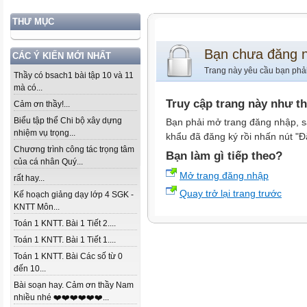
THƯ MỤC
Bạn chưa đăng 
CÁC Ý KIẾN MỚI NHẤT
Trang này yêu cầu bạn phả
Thầy có bsach1 bài tập 10 và 11
mà có...
Truy cập trang này như t
Cảm ơn thầy!...
Biểu tập thể Chi bộ xây dựng
Bạn phải mở trang đăng nhập, s
nhiệm vụ trọng...
khẩu đã đăng ký rồi nhấn nút "Đ
Chương trình công tác trọng tâm
Bạn làm gì tiếp theo?
của cá nhân Quý...
Mở trang đăng nhập
rất hay...
Quay trở lại trang trước
Kế hoạch giảng dạy lớp 4 SGK -
KNTT Môn...
Toán 1 KNTT. Bài 1 Tiết 2....
Toán 1 KNTT. Bài 1 Tiết 1....
Toán 1 KNTT. Bài Các số từ 0
đến 10...
Bài soạn hay. Cảm ơn thầy Nam
nhiều nhé ❤️❤️❤️❤️❤️❤️...