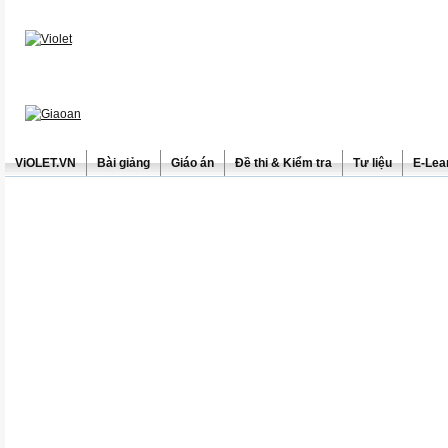
ViOLET.VN
Bài giảng
Giáo án
Đề thi & Kiểm tra
Tư liệu
E-Lea