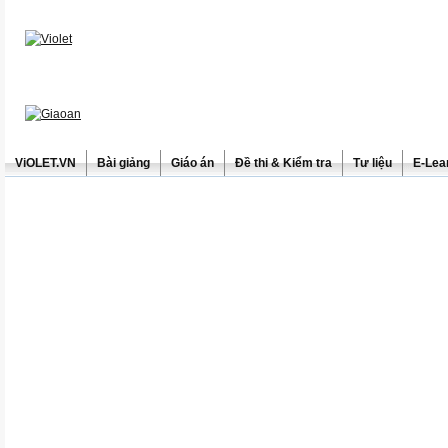
ViOLET.VN
Bài giảng
Giáo án
Đề thi & Kiểm tra
Tư liệu
E-Lea