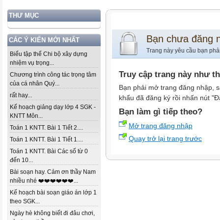
THƯ MỤC
Bạn chưa đăng 
CÁC Ý KIẾN MỚI NHẤT
Trang này yêu cầu bạn phả
Biểu tập thể Chi bộ xây dựng
nhiệm vụ trọng...
Truy cập trang này như t
Chương trình công tác trọng tâm
của cá nhân Quý...
Bạn phải mở trang đăng nhập, s
rất hay...
khẩu đã đăng ký rồi nhấn nút "Đ
Kế hoạch giảng dạy lớp 4 SGK -
Bạn làm gì tiếp theo?
KNTT Môn...
Mở trang đăng nhập
Toán 1 KNTT. Bài 1 Tiết 2....
Quay trở lại trang trước
Toán 1 KNTT. Bài 1 Tiết 1....
Toán 1 KNTT. Bài Các số từ 0
đến 10...
Bài soạn hay. Cảm ơn thầy Nam
nhiều nhé ❤️❤️❤️❤️❤️❤️...
Kế hoạch bài soạn giáo án lớp 1
theo SGK...
Ngày hè không biết đi đâu chơi,