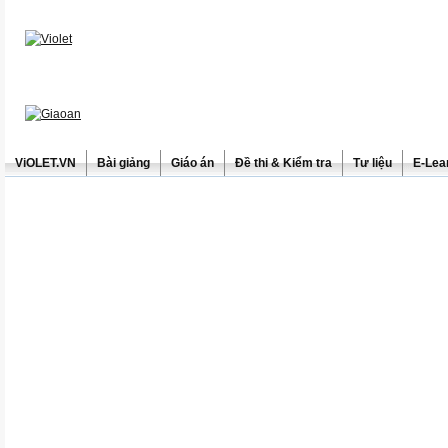
ViOLET.VN
Bài giảng
Giáo án
Đề thi & Kiểm tra
Tư liệu
E-Lea