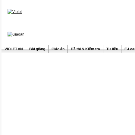
ViOLET.VN
Bài giảng
Giáo án
Đề thi & Kiểm tra
Tư liệu
E-Lea