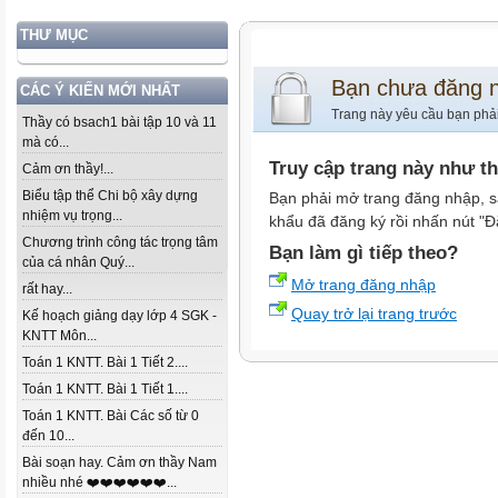
THƯ MỤC
Bạn chưa đăng 
CÁC Ý KIẾN MỚI NHẤT
Trang này yêu cầu bạn phả
Thầy có bsach1 bài tập 10 và 11
mà có...
Truy cập trang này như t
Cảm ơn thầy!...
Biểu tập thể Chi bộ xây dựng
Bạn phải mở trang đăng nhập, s
nhiệm vụ trọng...
khẩu đã đăng ký rồi nhấn nút "Đ
Chương trình công tác trọng tâm
Bạn làm gì tiếp theo?
của cá nhân Quý...
Mở trang đăng nhập
rất hay...
Quay trở lại trang trước
Kế hoạch giảng dạy lớp 4 SGK -
KNTT Môn...
Toán 1 KNTT. Bài 1 Tiết 2....
Toán 1 KNTT. Bài 1 Tiết 1....
Toán 1 KNTT. Bài Các số từ 0
đến 10...
Bài soạn hay. Cảm ơn thầy Nam
nhiều nhé ❤️❤️❤️❤️❤️❤️...