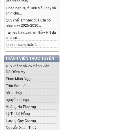
vào trang thầy...
Chào bạn N, tài liệu siêu hay và
chỉn chu...
Quy chế làm việc của Chi bộ
nhiệm kỳ 2025-2030...
Tài liệu hay, cảm ơn thầy HN đã
chia sẻ....
trinh thi oang tuần 1 ...
THÀNH VIÊN TRỰC TUYẾN
415 khách và 25 thành viên
Đỗ Diễm My
Phan Minh Ngọc
Trần Sơn Lâm
hồ thị thúy
nguyễn thị nga
Hoàng Hà Phương
Lý Thị Lệ Hằng
Lương Quý Dương
Nguyễn Xuân Thuỷ