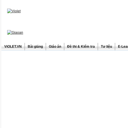
ViOLET.VN
Bài giảng
Giáo án
Đề thi & Kiểm tra
Tư liệu
E-Lea