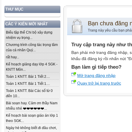
THƯ MỤC
Bạn chưa đăng 
CÁC Ý KIẾN MỚI NHẤT
Trang này yêu cầu bạn phả
Biểu tập thể Chi bộ xây dựng
nhiệm vụ trọng...
Truy cập trang này như t
Chương trình công tác trọng tâm
của cá nhân Quý...
Bạn phải mở trang đăng nhập, s
rất hay...
khẩu đã đăng ký rồi nhấn nút "Đ
Kế hoạch giảng dạy lớp 4 SGK -
Bạn làm gì tiếp theo?
KNTT Môn...
Mở trang đăng nhập
Toán 1 KNTT. Bài 1 Tiết 2....
Quay trở lại trang trước
Toán 1 KNTT. Bài 1 Tiết 1....
Toán 1 KNTT. Bài Các số từ 0
đến 10...
Bài soạn hay. Cảm ơn thầy Nam
nhiều nhé ❤️❤️❤️❤️❤️❤️...
Kế hoạch bài soạn giáo án lớp 1
theo SGK...
Ngày hè không biết đi đâu chơi,