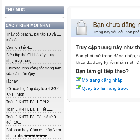
THƯ MỤC
Bạn chưa đăng 
CÁC Ý KIẾN MỚI NHẤT
Trang này yêu cầu bạn phả
Thầy có bsach1 bài tập 10 và 11
mà có...
Truy cập trang này như t
Cảm ơn thầy!...
Biểu tập thể Chi bộ xây dựng
Bạn phải mở trang đăng nhập, s
nhiệm vụ trọng...
khẩu đã đăng ký rồi nhấn nút "Đ
Chương trình công tác trọng tâm
Bạn làm gì tiếp theo?
của cá nhân Quý...
Mở trang đăng nhập
rất hay...
Quay trở lại trang trước
Kế hoạch giảng dạy lớp 4 SGK -
KNTT Môn...
Toán 1 KNTT. Bài 1 Tiết 2....
Toán 1 KNTT. Bài 1 Tiết 1....
Toán 1 KNTT. Bài Các số từ 0
đến 10...
Bài soạn hay. Cảm ơn thầy Nam
nhiều nhé ❤️❤️❤️❤️❤️❤️...