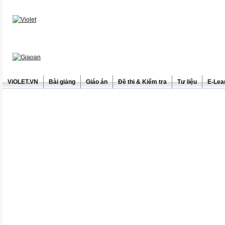
ViOLET.VN
Bài giảng
Giáo án
Đề thi & Kiểm tra
Tư liệu
E-Lea