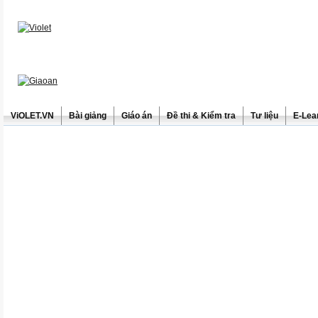
ViOLET.VN
Bài giảng
Giáo án
Đề thi & Kiểm tra
Tư liệu
E-Lea