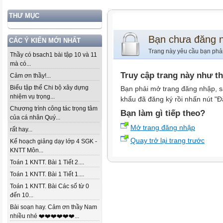
THƯ MỤC
Bạn chưa đăng 
CÁC Ý KIẾN MỚI NHẤT
Trang này yêu cầu bạn phả
Thầy có bsach1 bài tập 10 và 11
mà có...
Truy cập trang này như t
Cảm ơn thầy!...
Biểu tập thể Chi bộ xây dựng
Bạn phải mở trang đăng nhập, s
nhiệm vụ trọng...
khẩu đã đăng ký rồi nhấn nút "Đ
Chương trình công tác trọng tâm
Bạn làm gì tiếp theo?
của cá nhân Quý...
Mở trang đăng nhập
rất hay...
Quay trở lại trang trước
Kế hoạch giảng dạy lớp 4 SGK -
KNTT Môn...
Toán 1 KNTT. Bài 1 Tiết 2....
Toán 1 KNTT. Bài 1 Tiết 1....
Toán 1 KNTT. Bài Các số từ 0
đến 10...
Bài soạn hay. Cảm ơn thầy Nam
nhiều nhé ❤️❤️❤️❤️❤️❤️...