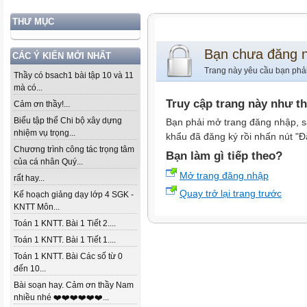
THƯ MỤC
Bạn chưa đăng 
CÁC Ý KIẾN MỚI NHẤT
Trang này yêu cầu bạn phả
Thầy có bsach1 bài tập 10 và 11
mà có...
Truy cập trang này như t
Cảm ơn thầy!...
Biểu tập thể Chi bộ xây dựng
Bạn phải mở trang đăng nhập, s
nhiệm vụ trọng...
khẩu đã đăng ký rồi nhấn nút "Đ
Chương trình công tác trọng tâm
Bạn làm gì tiếp theo?
của cá nhân Quý...
Mở trang đăng nhập
rất hay...
Quay trở lại trang trước
Kế hoạch giảng dạy lớp 4 SGK -
KNTT Môn...
Toán 1 KNTT. Bài 1 Tiết 2....
Toán 1 KNTT. Bài 1 Tiết 1....
Toán 1 KNTT. Bài Các số từ 0
đến 10...
Bài soạn hay. Cảm ơn thầy Nam
nhiều nhé ❤️❤️❤️❤️❤️❤️...