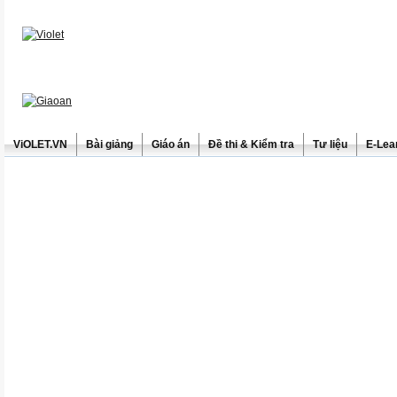
ViOLET.VN
Bài giảng
Giáo án
Đề thi & Kiểm tra
Tư liệu
E-Lea