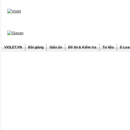
ViOLET.VN
Bài giảng
Giáo án
Đề thi & Kiểm tra
Tư liệu
E-Lea