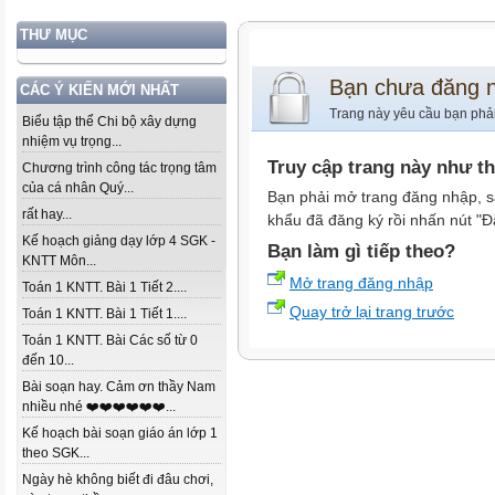
THƯ MỤC
Bạn chưa đăng 
CÁC Ý KIẾN MỚI NHẤT
Trang này yêu cầu bạn phả
Biểu tập thể Chi bộ xây dựng
nhiệm vụ trọng...
Truy cập trang này như t
Chương trình công tác trọng tâm
của cá nhân Quý...
Bạn phải mở trang đăng nhập, s
rất hay...
khẩu đã đăng ký rồi nhấn nút "Đ
Kế hoạch giảng dạy lớp 4 SGK -
Bạn làm gì tiếp theo?
KNTT Môn...
Mở trang đăng nhập
Toán 1 KNTT. Bài 1 Tiết 2....
Quay trở lại trang trước
Toán 1 KNTT. Bài 1 Tiết 1....
Toán 1 KNTT. Bài Các số từ 0
đến 10...
Bài soạn hay. Cảm ơn thầy Nam
nhiều nhé ❤️❤️❤️❤️❤️❤️...
Kế hoạch bài soạn giáo án lớp 1
theo SGK...
Ngày hè không biết đi đâu chơi,