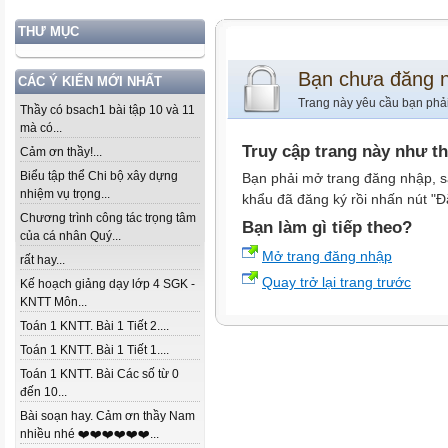
THƯ MỤC
Bạn chưa đăng 
CÁC Ý KIẾN MỚI NHẤT
Trang này yêu cầu bạn phả
Thầy có bsach1 bài tập 10 và 11
mà có...
Truy cập trang này như t
Cảm ơn thầy!...
Biểu tập thể Chi bộ xây dựng
Bạn phải mở trang đăng nhập, s
nhiệm vụ trọng...
khẩu đã đăng ký rồi nhấn nút "Đ
Chương trình công tác trọng tâm
Bạn làm gì tiếp theo?
của cá nhân Quý...
Mở trang đăng nhập
rất hay...
Quay trở lại trang trước
Kế hoạch giảng dạy lớp 4 SGK -
KNTT Môn...
Toán 1 KNTT. Bài 1 Tiết 2....
Toán 1 KNTT. Bài 1 Tiết 1....
Toán 1 KNTT. Bài Các số từ 0
đến 10...
Bài soạn hay. Cảm ơn thầy Nam
nhiều nhé ❤️❤️❤️❤️❤️❤️...