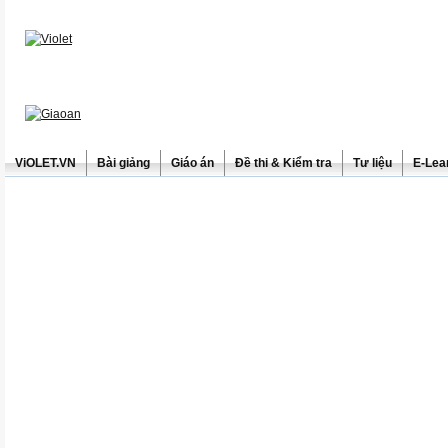
ViOLET.VN
Bài giảng
Giáo án
Đề thi & Kiểm tra
Tư liệu
E-Lea