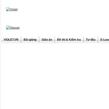
ViOLET.VN
Bài giảng
Giáo án
Đề thi & Kiểm tra
Tư liệu
E-Lea