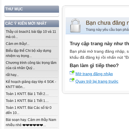
THƯ MỤC
Bạn chưa đăng 
CÁC Ý KIẾN MỚI NHẤT
Trang này yêu cầu bạn phả
Thầy có bsach1 bài tập 10 và 11
mà có...
Truy cập trang này như t
Cảm ơn thầy!...
Biểu tập thể Chi bộ xây dựng
Bạn phải mở trang đăng nhập, s
nhiệm vụ trọng...
khẩu đã đăng ký rồi nhấn nút "Đ
Chương trình công tác trọng tâm
Bạn làm gì tiếp theo?
của cá nhân Quý...
Mở trang đăng nhập
rất hay...
Quay trở lại trang trước
Kế hoạch giảng dạy lớp 4 SGK -
KNTT Môn...
Toán 1 KNTT. Bài 1 Tiết 2....
Toán 1 KNTT. Bài 1 Tiết 1....
Toán 1 KNTT. Bài Các số từ 0
đến 10...
Bài soạn hay. Cảm ơn thầy Nam
nhiều nhé ❤️❤️❤️❤️❤️❤️...