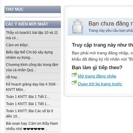
THƯ MỤC
Bạn chưa đăng 
CÁC Ý KIẾN MỚI NHẤT
Trang này yêu cầu bạn phả
Thầy có bsach1 bài tập 10 và 11
mà có...
Truy cập trang này như t
Cảm ơn thầy!...
Biểu tập thể Chi bộ xây dựng
Bạn phải mở trang đăng nhập, s
nhiệm vụ trọng...
khẩu đã đăng ký rồi nhấn nút "Đ
Chương trình công tác trọng tâm
Bạn làm gì tiếp theo?
của cá nhân Quý...
Mở trang đăng nhập
rất hay...
Quay trở lại trang trước
Kế hoạch giảng dạy lớp 4 SGK -
KNTT Môn...
Toán 1 KNTT. Bài 1 Tiết 2....
Toán 1 KNTT. Bài 1 Tiết 1....
Toán 1 KNTT. Bài Các số từ 0
đến 10...
Bài soạn hay. Cảm ơn thầy Nam
nhiều nhé ❤️❤️❤️❤️❤️❤️...