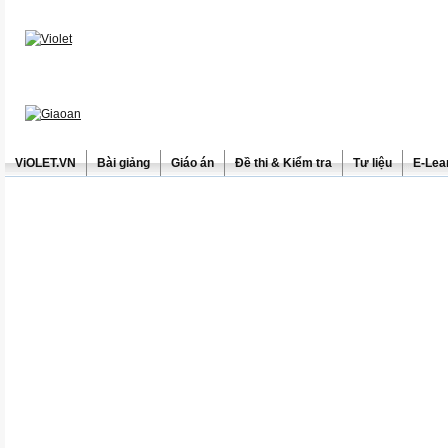
ViOLET.VN
Bài giảng
Giáo án
Đề thi & Kiểm tra
Tư liệu
E-Lea