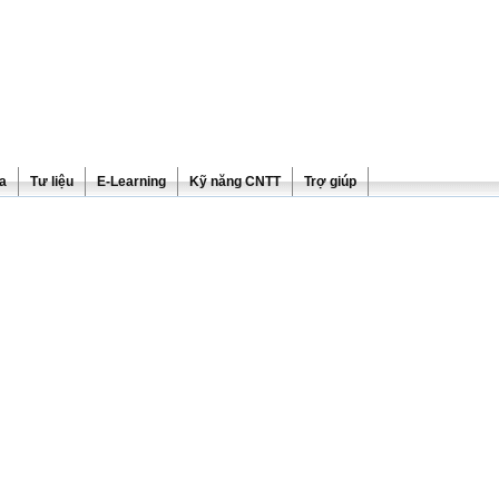
ra
Tư liệu
E-Learning
Kỹ năng CNTT
Trợ giúp