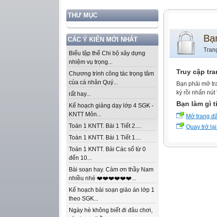
THƯ MỤC
Bạ
CÁC Ý KIẾN MỚI NHẤT
Tran
Biểu tập thể Chi bộ xây dựng
nhiệm vụ trọng...
Truy cập tr
Chương trình công tác trọng tâm
của cá nhân Quý...
Bạn phải mở tr
ký rồi nhấn nút
rất hay...
Bạn làm gì t
Kế hoạch giảng dạy lớp 4 SGK -
KNTT Môn...
Mở trang đ
Toán 1 KNTT. Bài 1 Tiết 2....
Quay trở lại
Toán 1 KNTT. Bài 1 Tiết 1....
Toán 1 KNTT. Bài Các số từ 0
đến 10...
Bài soạn hay. Cảm ơn thầy Nam
nhiều nhé ❤️❤️❤️❤️❤️❤️...
Kế hoạch bài soạn giáo án lớp 1
theo SGK...
Ngày hè không biết đi đâu chơi,