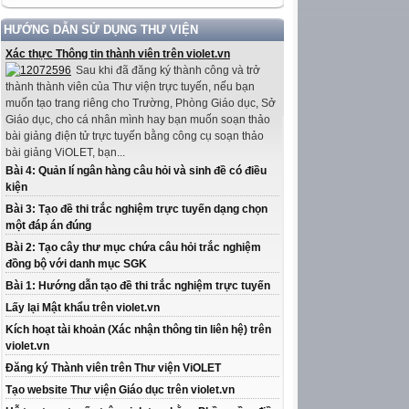
HƯỚNG DẪN SỬ DỤNG THƯ VIỆN
Xác thực Thông tin thành viên trên violet.vn
Sau khi đã đăng ký thành công và trở
thành thành viên của Thư viện trực tuyến, nếu bạn
muốn tạo trang riêng cho Trường, Phòng Giáo dục, Sở
Giáo dục, cho cá nhân mình hay bạn muốn soạn thảo
bài giảng điện tử trực tuyến bằng công cụ soạn thảo
bài giảng ViOLET, bạn...
Bài 4: Quản lí ngân hàng câu hỏi và sinh đề có điều
kiện
Bài 3: Tạo đề thi trắc nghiệm trực tuyến dạng chọn
một đáp án đúng
Bài 2: Tạo cây thư mục chứa câu hỏi trắc nghiệm
đồng bộ với danh mục SGK
Bài 1: Hướng dẫn tạo đề thi trắc nghiệm trực tuyến
Lấy lại Mật khẩu trên violet.vn
Kích hoạt tài khoản (Xác nhận thông tin liên hệ) trên
violet.vn
Đăng ký Thành viên trên Thư viện ViOLET
Tạo website Thư viện Giáo dục trên violet.vn