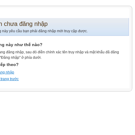
n chưa đăng nhập
g này yêu cầu bạn phải đăng nhập mới truy cập được.
ang này như thế nào?
ang đăng nhập, sau đó điền chính xác tên truy nhập và mật khẩu đã đăng
 "Đăng nhập" ở phía dưới.
iếp theo?
ăng nhập
 trang trước