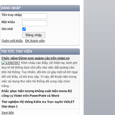
ĐĂNG NHẬP
Tên truy nhập
Mật khẩu
Ghi nhớ
Quên mật khẩu
ĐK thành viên
TIN TỨC THƯ VIỆN
Chức năng Dừng xem quảng cáo trên violet.vn
Kính chào các thầy, cô! Hiện tại, kinh phí
duy trì hệ thống dựa chủ yếu vào việc đặt quảng cáo
trên hệ thống. Tuy nhiên, đôi khi có gây một số trở ngại
đối với thầy, cô khi truy cập. Vì vậy, để thuận tiện trong
việc sử dụng thư viện hệ thống đã cung cấp chức
năng...
Khắc phục hiện tượng không xuất hiện menu Bộ
công cụ Violet trên PowerPoint và Word
Thử nghiệm Hệ thống Kiểm tra Trực tuyến ViOLET
Giai đoạn 1
Xem tiếp