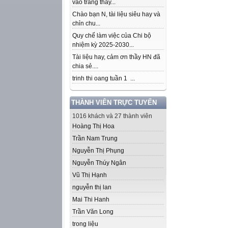
vào trang thầy...
Chào bạn N, tài liệu siêu hay và
chỉn chu...
Quy chế làm việc của Chi bộ
nhiệm kỳ 2025-2030...
Tài liệu hay, cảm ơn thầy HN đã
chia sẻ....
trinh thi oang tuần 1 ...
THÀNH VIÊN TRỰC TUYẾN
1016 khách và 27 thành viên
Hoàng Thị Hoa
Trần Nam Trung
Nguyễn Thị Phụng
Nguyễn Thúy Ngân
Vũ Thị Hạnh
nguyễn thị lan
Mai Thi Hanh
Trần Văn Long
trong liệu