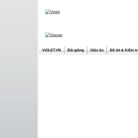
ViOLET.VN
Bài giảng
Giáo án
Đề thi & Kiểm t