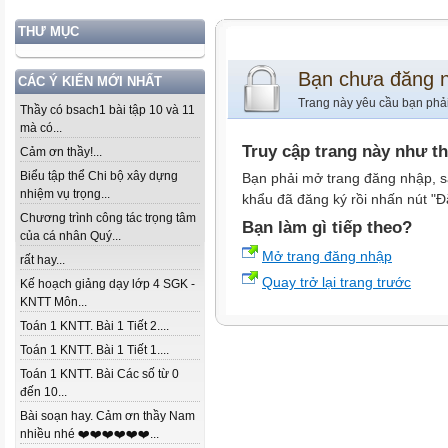
THƯ MỤC
Bạn chưa đăng 
CÁC Ý KIẾN MỚI NHẤT
Trang này yêu cầu bạn phả
Thầy có bsach1 bài tập 10 và 11
mà có...
Truy cập trang này như t
Cảm ơn thầy!...
Biểu tập thể Chi bộ xây dựng
Bạn phải mở trang đăng nhập, s
nhiệm vụ trọng...
khẩu đã đăng ký rồi nhấn nút "Đ
Chương trình công tác trọng tâm
Bạn làm gì tiếp theo?
của cá nhân Quý...
Mở trang đăng nhập
rất hay...
Quay trở lại trang trước
Kế hoạch giảng dạy lớp 4 SGK -
KNTT Môn...
Toán 1 KNTT. Bài 1 Tiết 2....
Toán 1 KNTT. Bài 1 Tiết 1....
Toán 1 KNTT. Bài Các số từ 0
đến 10...
Bài soạn hay. Cảm ơn thầy Nam
nhiều nhé ❤️❤️❤️❤️❤️❤️...