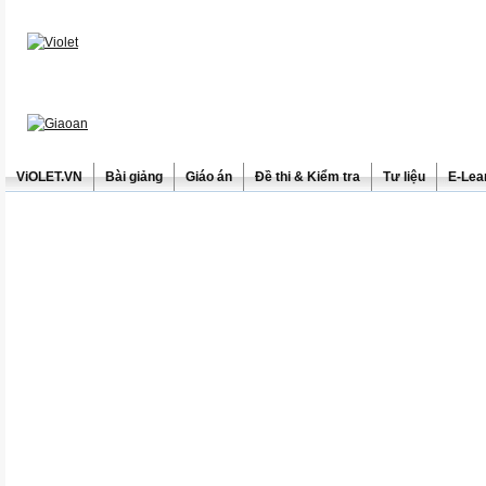
ViOLET.VN
Bài giảng
Giáo án
Đề thi & Kiểm tra
Tư liệu
E-Lea