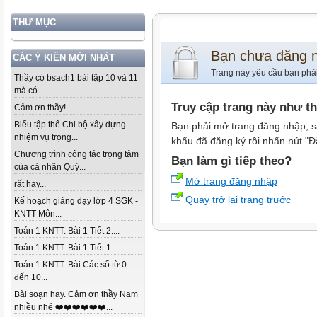
THƯ MỤC
Bạn chưa đăng 
CÁC Ý KIẾN MỚI NHẤT
Trang này yêu cầu bạn phả
Thầy có bsach1 bài tập 10 và 11
mà có...
Truy cập trang này như t
Cảm ơn thầy!...
Biểu tập thể Chi bộ xây dựng
Bạn phải mở trang đăng nhập, s
nhiệm vụ trọng...
khẩu đã đăng ký rồi nhấn nút "Đ
Chương trình công tác trọng tâm
Bạn làm gì tiếp theo?
của cá nhân Quý...
Mở trang đăng nhập
rất hay...
Quay trở lại trang trước
Kế hoạch giảng dạy lớp 4 SGK -
KNTT Môn...
Toán 1 KNTT. Bài 1 Tiết 2....
Toán 1 KNTT. Bài 1 Tiết 1....
Toán 1 KNTT. Bài Các số từ 0
đến 10...
Bài soạn hay. Cảm ơn thầy Nam
nhiều nhé ❤️❤️❤️❤️❤️❤️...