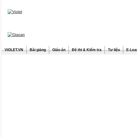
ViOLET.VN
Bài giảng
Giáo án
Đề thi & Kiểm tra
Tư liệu
E-Lea