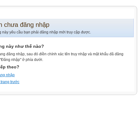
n chưa đăng nhập
g này yêu cầu bạn phải đăng nhập mới truy cập được.
ang này như thế nào?
ang đăng nhập, sau đó điền chính xác tên truy nhập và mật khẩu đã đăng
 "Đăng nhập" ở phía dưới.
iếp theo?
ăng nhập
 trang trước