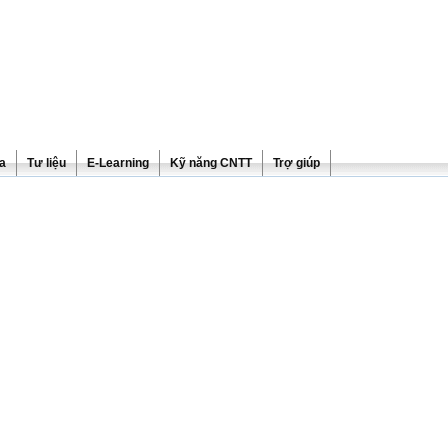
ra
Tư liệu
E-Learning
Kỹ năng CNTT
Trợ giúp