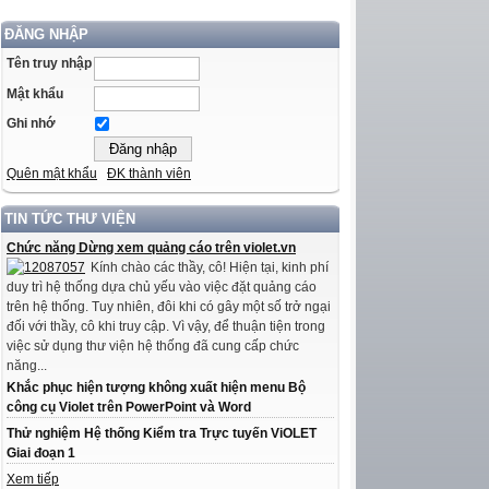
ĐĂNG NHẬP
Tên truy nhập
Mật khẩu
Ghi nhớ
Quên mật khẩu
ĐK thành viên
TIN TỨC THƯ VIỆN
Chức năng Dừng xem quảng cáo trên violet.vn
Kính chào các thầy, cô! Hiện tại, kinh phí
duy trì hệ thống dựa chủ yếu vào việc đặt quảng cáo
trên hệ thống. Tuy nhiên, đôi khi có gây một số trở ngại
đối với thầy, cô khi truy cập. Vì vậy, để thuận tiện trong
việc sử dụng thư viện hệ thống đã cung cấp chức
năng...
Khắc phục hiện tượng không xuất hiện menu Bộ
công cụ Violet trên PowerPoint và Word
Thử nghiệm Hệ thống Kiểm tra Trực tuyến ViOLET
Giai đoạn 1
Xem tiếp