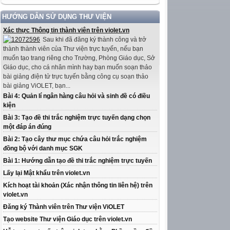
HƯỚNG DẪN SỬ DỤNG THƯ VIỆN
Xác thực Thông tin thành viên trên violet.vn
Sau khi đã đăng ký thành công và trở
thành thành viên của Thư viện trực tuyến, nếu bạn
muốn tạo trang riêng cho Trường, Phòng Giáo dục, Sở
Giáo dục, cho cá nhân mình hay bạn muốn soạn thảo
bài giảng điện tử trực tuyến bằng công cụ soạn thảo
bài giảng ViOLET, bạn...
Bài 4: Quản lí ngân hàng câu hỏi và sinh đề có điều
kiện
Bài 3: Tạo đề thi trắc nghiệm trực tuyến dạng chọn
một đáp án đúng
Bài 2: Tạo cây thư mục chứa câu hỏi trắc nghiệm
đồng bộ với danh mục SGK
Bài 1: Hướng dẫn tạo đề thi trắc nghiệm trực tuyến
Lấy lại Mật khẩu trên violet.vn
Kích hoạt tài khoản (Xác nhận thông tin liên hệ) trên
violet.vn
Đăng ký Thành viên trên Thư viện ViOLET
Tạo website Thư viện Giáo dục trên violet.vn