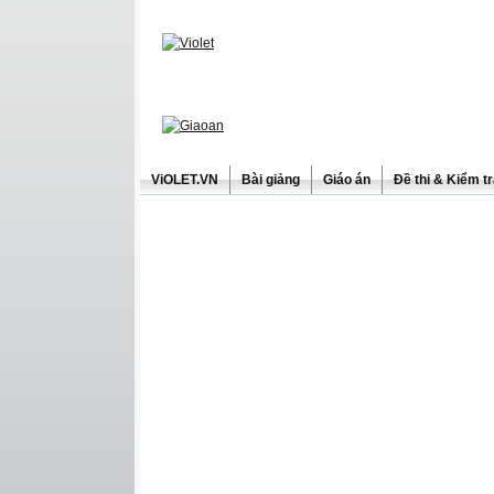
ViOLET.VN
Bài giảng
Giáo án
Đề thi & Kiểm t