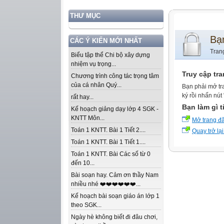
THƯ MỤC
Bạ
CÁC Ý KIẾN MỚI NHẤT
Tran
Biểu tập thể Chi bộ xây dựng
nhiệm vụ trọng...
Truy cập tr
Chương trình công tác trọng tâm
của cá nhân Quý...
Bạn phải mở tr
ký rồi nhấn nút
rất hay...
Bạn làm gì t
Kế hoạch giảng dạy lớp 4 SGK -
KNTT Môn...
Mở trang đ
Toán 1 KNTT. Bài 1 Tiết 2....
Quay trở lại
Toán 1 KNTT. Bài 1 Tiết 1....
Toán 1 KNTT. Bài Các số từ 0
đến 10...
Bài soạn hay. Cảm ơn thầy Nam
nhiều nhé ❤️❤️❤️❤️❤️❤️...
Kế hoạch bài soạn giáo án lớp 1
theo SGK...
Ngày hè không biết đi đâu chơi,