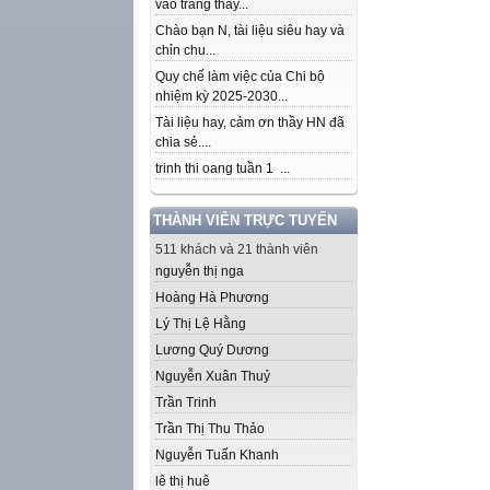
vào trang thầy...
Chào bạn N, tài liệu siêu hay và
chỉn chu...
Quy chế làm việc của Chi bộ
nhiệm kỳ 2025-2030...
Tài liệu hay, cảm ơn thầy HN đã
chia sẻ....
trinh thi oang tuần 1 ...
THÀNH VIÊN TRỰC TUYẾN
511 khách và 21 thành viên
nguyễn thị nga
Hoàng Hà Phương
Lý Thị Lệ Hằng
Lương Quý Dương
Nguyễn Xuân Thuỷ
Trần Trinh
Trần Thị Thu Thảo
Nguyễn Tuấn Khanh
lê thị huê