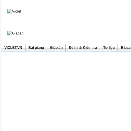
ViOLET.VN
Bài giảng
Giáo án
Đề thi & Kiểm tra
Tư liệu
E-Lea