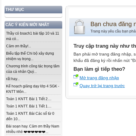
THƯ MỤC
Bạn chưa đăng 
CÁC Ý KIẾN MỚI NHẤT
Trang này yêu cầu bạn phả
Thầy có bsach1 bài tập 10 và 11
mà có...
Truy cập trang này như t
Cảm ơn thầy!...
Biểu tập thể Chi bộ xây dựng
Bạn phải mở trang đăng nhập, s
nhiệm vụ trọng...
khẩu đã đăng ký rồi nhấn nút "Đ
Chương trình công tác trọng tâm
Bạn làm gì tiếp theo?
của cá nhân Quý...
Mở trang đăng nhập
rất hay...
Quay trở lại trang trước
Kế hoạch giảng dạy lớp 4 SGK -
KNTT Môn...
Toán 1 KNTT. Bài 1 Tiết 2....
Toán 1 KNTT. Bài 1 Tiết 1....
Toán 1 KNTT. Bài Các số từ 0
đến 10...
Bài soạn hay. Cảm ơn thầy Nam
nhiều nhé ❤️❤️❤️❤️❤️❤️...