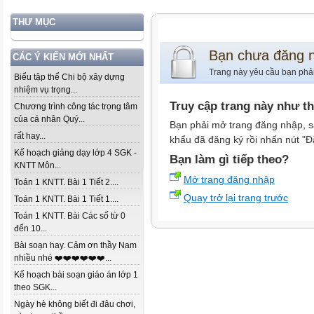
THƯ MỤC
Bạn chưa đăng 
CÁC Ý KIẾN MỚI NHẤT
Trang này yêu cầu bạn phả
Biểu tập thể Chi bộ xây dựng
nhiệm vụ trọng...
Truy cập trang này như t
Chương trình công tác trọng tâm
của cá nhân Quý...
Bạn phải mở trang đăng nhập, s
rất hay...
khẩu đã đăng ký rồi nhấn nút "Đ
Kế hoạch giảng dạy lớp 4 SGK -
Bạn làm gì tiếp theo?
KNTT Môn...
Mở trang đăng nhập
Toán 1 KNTT. Bài 1 Tiết 2....
Quay trở lại trang trước
Toán 1 KNTT. Bài 1 Tiết 1....
Toán 1 KNTT. Bài Các số từ 0
đến 10...
Bài soạn hay. Cảm ơn thầy Nam
nhiều nhé ❤️❤️❤️❤️❤️❤️...
Kế hoạch bài soạn giáo án lớp 1
theo SGK...
Ngày hè không biết đi đâu chơi,