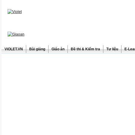
ViOLET.VN
Bài giảng
Giáo án
Đề thi & Kiểm tra
Tư liệu
E-Lea