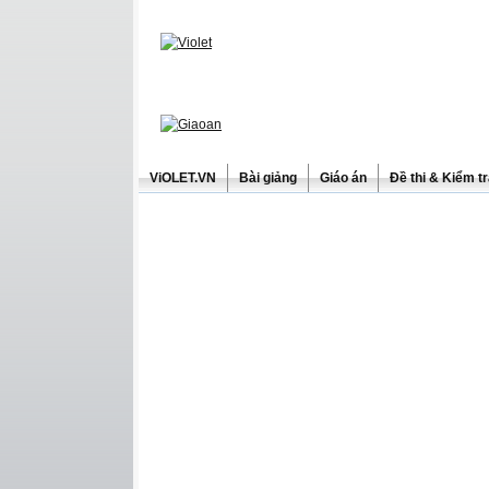
ViOLET.VN
Bài giảng
Giáo án
Đề thi & Kiểm t