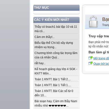
THƯ MỤC
Bạ
CÁC Ý KIẾN MỚI NHẤT
Tran
Thầy có bsach1 bài tập 10 và 11
mà có...
Truy cập tr
Cảm ơn thầy!...
Bạn phải mở tr
Biểu tập thể Chi bộ xây dựng
ký rồi nhấn nút
nhiệm vụ trọng...
Bạn làm gì t
Chương trình công tác trọng tâm
của cá nhân Quý...
Mở trang đ
rất hay...
Quay trở lại
Kế hoạch giảng dạy lớp 4 SGK -
KNTT Môn...
Toán 1 KNTT. Bài 1 Tiết 2....
Toán 1 KNTT. Bài 1 Tiết 1....
Toán 1 KNTT. Bài Các số từ 0
đến 10...
Bài soạn hay. Cảm ơn thầy Nam
nhiều nhé ❤️❤️❤️❤️❤️❤️...