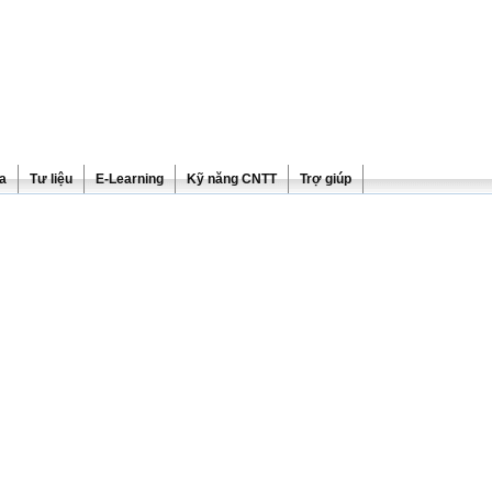
ra
Tư liệu
E-Learning
Kỹ năng CNTT
Trợ giúp