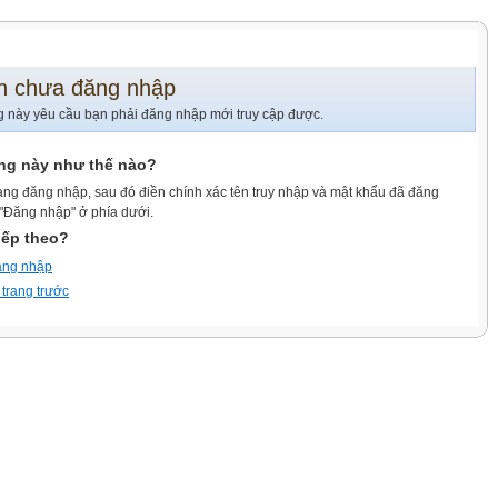
n chưa đăng nhập
g này yêu cầu bạn phải đăng nhập mới truy cập được.
ang này như thế nào?
ang đăng nhập, sau đó điền chính xác tên truy nhập và mật khẩu đã đăng
 "Đăng nhập" ở phía dưới.
iếp theo?
ăng nhập
 trang trước