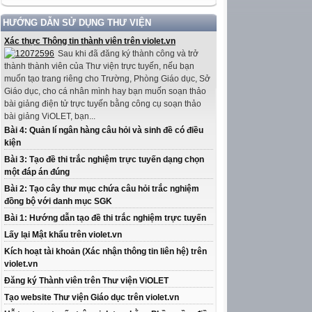
HƯỚNG DẪN SỬ DỤNG THƯ VIỆN
Xác thực Thông tin thành viên trên violet.vn
Sau khi đã đăng ký thành công và trở
thành thành viên của Thư viện trực tuyến, nếu bạn
muốn tạo trang riêng cho Trường, Phòng Giáo dục, Sở
Giáo dục, cho cá nhân mình hay bạn muốn soạn thảo
bài giảng điện tử trực tuyến bằng công cụ soạn thảo
bài giảng ViOLET, bạn...
Bài 4: Quản lí ngân hàng câu hỏi và sinh đề có điều
kiện
Bài 3: Tạo đề thi trắc nghiệm trực tuyến dạng chọn
một đáp án đúng
Bài 2: Tạo cây thư mục chứa câu hỏi trắc nghiệm
đồng bộ với danh mục SGK
Bài 1: Hướng dẫn tạo đề thi trắc nghiệm trực tuyến
Lấy lại Mật khẩu trên violet.vn
Kích hoạt tài khoản (Xác nhận thông tin liên hệ) trên
violet.vn
Đăng ký Thành viên trên Thư viện ViOLET
Tạo website Thư viện Giáo dục trên violet.vn