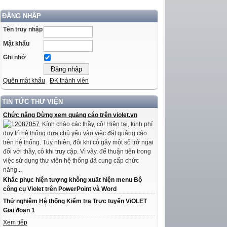
ĐĂNG NHẬP
Tên truy nhập
Mật khẩu
Ghi nhớ
Quên mật khẩu
ĐK thành viên
TIN TỨC THƯ VIỆN
Chức năng Dừng xem quảng cáo trên violet.vn
Kính chào các thầy, cô! Hiện tại, kinh phí
duy trì hệ thống dựa chủ yếu vào việc đặt quảng cáo
trên hệ thống. Tuy nhiên, đôi khi có gây một số trở ngại
đối với thầy, cô khi truy cập. Vì vậy, để thuận tiện trong
việc sử dụng thư viện hệ thống đã cung cấp chức
năng...
Khắc phục hiện tượng không xuất hiện menu Bộ
công cụ Violet trên PowerPoint và Word
Thử nghiệm Hệ thống Kiểm tra Trực tuyến ViOLET
Giai đoạn 1
Xem tiếp