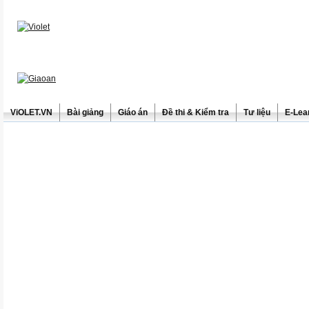
ViOLET.VN
Bài giảng
Giáo án
Đề thi & Kiểm tra
Tư liệu
E-Lea