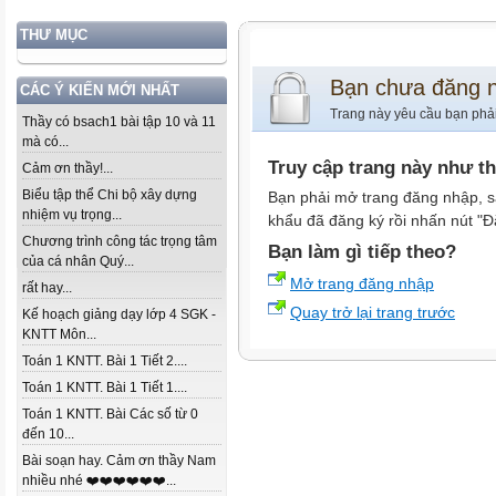
THƯ MỤC
Bạn chưa đăng 
CÁC Ý KIẾN MỚI NHẤT
Trang này yêu cầu bạn phả
Thầy có bsach1 bài tập 10 và 11
mà có...
Truy cập trang này như t
Cảm ơn thầy!...
Biểu tập thể Chi bộ xây dựng
Bạn phải mở trang đăng nhập, s
nhiệm vụ trọng...
khẩu đã đăng ký rồi nhấn nút "Đ
Chương trình công tác trọng tâm
Bạn làm gì tiếp theo?
của cá nhân Quý...
Mở trang đăng nhập
rất hay...
Quay trở lại trang trước
Kế hoạch giảng dạy lớp 4 SGK -
KNTT Môn...
Toán 1 KNTT. Bài 1 Tiết 2....
Toán 1 KNTT. Bài 1 Tiết 1....
Toán 1 KNTT. Bài Các số từ 0
đến 10...
Bài soạn hay. Cảm ơn thầy Nam
nhiều nhé ❤️❤️❤️❤️❤️❤️...