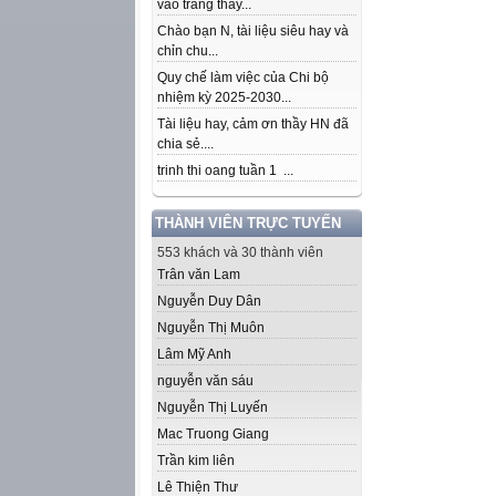
vào trang thầy...
Chào bạn N, tài liệu siêu hay và
chỉn chu...
Quy chế làm việc của Chi bộ
nhiệm kỳ 2025-2030...
Tài liệu hay, cảm ơn thầy HN đã
chia sẻ....
trinh thi oang tuần 1 ...
THÀNH VIÊN TRỰC TUYẾN
553 khách và 30 thành viên
Trân văn Lam
Nguyễn Duy Dân
Nguyễn Thị Muôn
Lâm Mỹ Anh
nguyễn văn sáu
Nguyễn Thị Luyến
Mac Truong Giang
Trần kim liên
Lê Thiện Thư