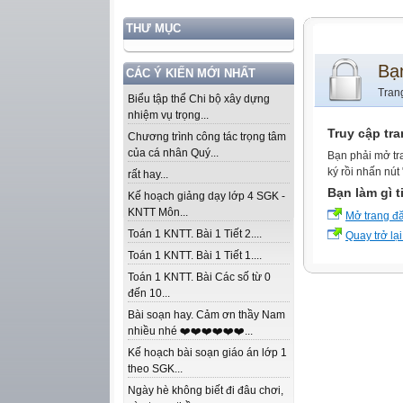
THƯ MỤC
Bạ
CÁC Ý KIẾN MỚI NHẤT
Tran
Biểu tập thể Chi bộ xây dựng
nhiệm vụ trọng...
Truy cập tr
Chương trình công tác trọng tâm
của cá nhân Quý...
Bạn phải mở tr
ký rồi nhấn nút
rất hay...
Bạn làm gì t
Kế hoạch giảng dạy lớp 4 SGK -
KNTT Môn...
Mở trang đ
Toán 1 KNTT. Bài 1 Tiết 2....
Quay trở lại
Toán 1 KNTT. Bài 1 Tiết 1....
Toán 1 KNTT. Bài Các số từ 0
đến 10...
Bài soạn hay. Cảm ơn thầy Nam
nhiều nhé ❤️❤️❤️❤️❤️❤️...
Kế hoạch bài soạn giáo án lớp 1
theo SGK...
Ngày hè không biết đi đâu chơi,