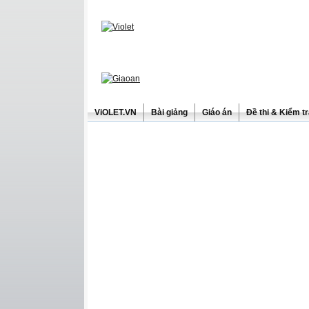
ViOLET.VN
Bài giảng
Giáo án
Đề thi & Kiểm t