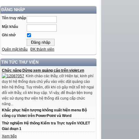
ĐĂNG NHẬP
Tên truy nhập
Mật khẩu
Ghi nhớ
Quên mật khẩu
ĐK thành viên
TIN TỨC THƯ VIỆN
Chức năng Dừng xem quảng cáo trên violet.vn
Kính chào các thầy, cô! Hiện tại, kinh phí
duy trì hệ thống dựa chủ yếu vào việc đặt quảng cáo
trên hệ thống. Tuy nhiên, đôi khi có gây một số trở ngại
đối với thầy, cô khi truy cập. Vì vậy, để thuận tiện trong
việc sử dụng thư viện hệ thống đã cung cấp chức
năng...
Khắc phục hiện tượng không xuất hiện menu Bộ
công cụ Violet trên PowerPoint và Word
Thử nghiệm Hệ thống Kiểm tra Trực tuyến ViOLET
Giai đoạn 1
Xem tiếp