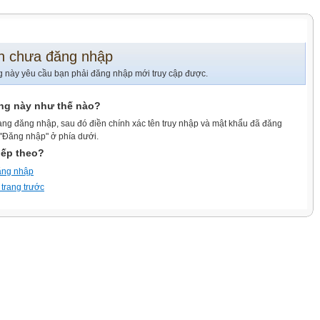
n chưa đăng nhập
g này yêu cầu bạn phải đăng nhập mới truy cập được.
ang này như thế nào?
ang đăng nhập, sau đó điền chính xác tên truy nhập và mật khẩu đã đăng
 "Đăng nhập" ở phía dưới.
iếp theo?
ăng nhập
 trang trước