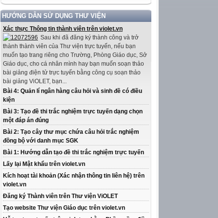
HƯỚNG DẪN SỬ DỤNG THƯ VIỆN
Xác thực Thông tin thành viên trên violet.vn
Sau khi đã đăng ký thành công và trở
thành thành viên của Thư viện trực tuyến, nếu bạn
muốn tạo trang riêng cho Trường, Phòng Giáo dục, Sở
Giáo dục, cho cá nhân mình hay bạn muốn soạn thảo
bài giảng điện tử trực tuyến bằng công cụ soạn thảo
bài giảng ViOLET, bạn...
Bài 4: Quản lí ngân hàng câu hỏi và sinh đề có điều
kiện
Bài 3: Tạo đề thi trắc nghiệm trực tuyến dạng chọn
một đáp án đúng
Bài 2: Tạo cây thư mục chứa câu hỏi trắc nghiệm
đồng bộ với danh mục SGK
Bài 1: Hướng dẫn tạo đề thi trắc nghiệm trực tuyến
Lấy lại Mật khẩu trên violet.vn
Kích hoạt tài khoản (Xác nhận thông tin liên hệ) trên
violet.vn
Đăng ký Thành viên trên Thư viện ViOLET
Tạo website Thư viện Giáo dục trên violet.vn