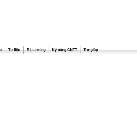
ra
Tư liệu
E-Learning
Kỹ năng CNTT
Trợ giúp