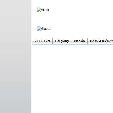
ViOLET.VN
Bài giảng
Giáo án
Đề thi & Kiểm t