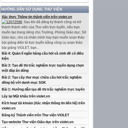
HƯỚNG DẪN SỬ DỤNG THƯ VIỆN
Xác thực Thông tin thành viên trên violet.vn
Sau khi đã đăng ký thành công và trở
thành thành viên của Thư viện trực tuyến, nếu bạn
muốn tạo trang riêng cho Trường, Phòng Giáo dục, Sở
Giáo dục, cho cá nhân mình hay bạn muốn soạn thảo
bài giảng điện tử trực tuyến bằng công cụ soạn thảo
bài giảng ViOLET, bạn...
Bài 4: Quản lí ngân hàng câu hỏi và sinh đề có điều
kiện
Bài 3: Tạo đề thi trắc nghiệm trực tuyến dạng chọn
một đáp án đúng
Bài 2: Tạo cây thư mục chứa câu hỏi trắc nghiệm
đồng bộ với danh mục SGK
Bài 1: Hướng dẫn tạo đề thi trắc nghiệm trực tuyến
Lấy lại Mật khẩu trên violet.vn
Kích hoạt tài khoản (Xác nhận thông tin liên hệ) trên
violet.vn
Đăng ký Thành viên trên Thư viện ViOLET
Tạo website Thư viện Giáo dục trên violet.vn