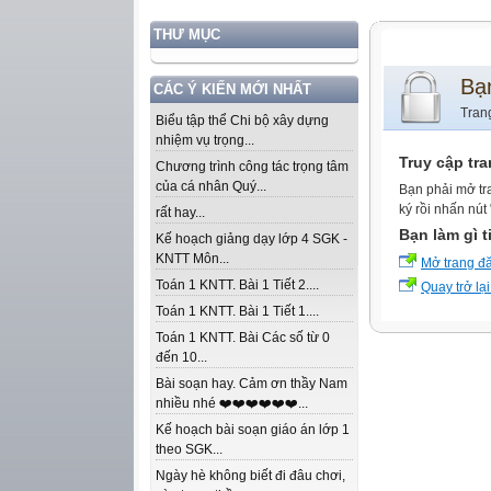
THƯ MỤC
Bạ
CÁC Ý KIẾN MỚI NHẤT
Tran
Biểu tập thể Chi bộ xây dựng
nhiệm vụ trọng...
Truy cập tr
Chương trình công tác trọng tâm
của cá nhân Quý...
Bạn phải mở tr
ký rồi nhấn nút
rất hay...
Bạn làm gì t
Kế hoạch giảng dạy lớp 4 SGK -
KNTT Môn...
Mở trang đ
Toán 1 KNTT. Bài 1 Tiết 2....
Quay trở lại
Toán 1 KNTT. Bài 1 Tiết 1....
Toán 1 KNTT. Bài Các số từ 0
đến 10...
Bài soạn hay. Cảm ơn thầy Nam
nhiều nhé ❤️❤️❤️❤️❤️❤️...
Kế hoạch bài soạn giáo án lớp 1
theo SGK...
Ngày hè không biết đi đâu chơi,