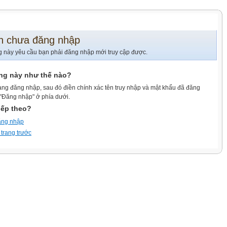
n chưa đăng nhập
g này yêu cầu bạn phải đăng nhập mới truy cập được.
ang này như thế nào?
ang đăng nhập, sau đó điền chính xác tên truy nhập và mật khẩu đã đăng
 "Đăng nhập" ở phía dưới.
iếp theo?
ăng nhập
 trang trước