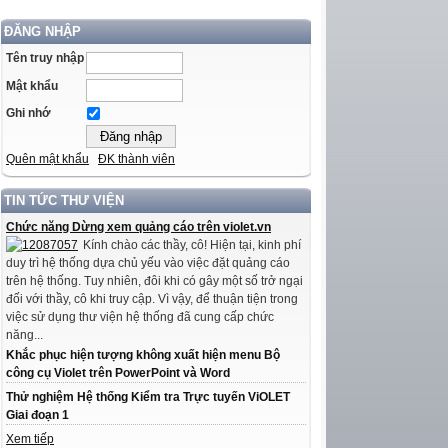
ĐĂNG NHẬP
Tên truy nhập
Mật khẩu
Ghi nhớ
Quên mật khẩu
ĐK thành viên
TIN TỨC THƯ VIỆN
Chức năng Dừng xem quảng cáo trên violet.vn
Kính chào các thầy, cô! Hiện tại, kinh phí
duy trì hệ thống dựa chủ yếu vào việc đặt quảng cáo
trên hệ thống. Tuy nhiên, đôi khi có gây một số trở ngại
đối với thầy, cô khi truy cập. Vì vậy, để thuận tiện trong
việc sử dụng thư viện hệ thống đã cung cấp chức
năng...
Khắc phục hiện tượng không xuất hiện menu Bộ
công cụ Violet trên PowerPoint và Word
Thử nghiệm Hệ thống Kiểm tra Trực tuyến ViOLET
Giai đoạn 1
Xem tiếp