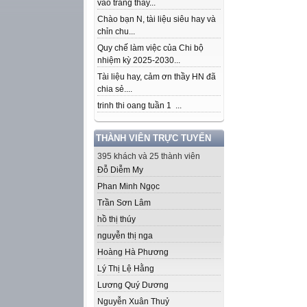
vào trang thầy...
Chào bạn N, tài liệu siêu hay và
chỉn chu...
Quy chế làm việc của Chi bộ
nhiệm kỳ 2025-2030...
Tài liệu hay, cảm ơn thầy HN đã
chia sẻ....
trinh thi oang tuần 1 ...
THÀNH VIÊN TRỰC TUYẾN
395 khách và 25 thành viên
Đỗ Diễm My
Phan Minh Ngọc
Trần Sơn Lâm
hồ thị thúy
nguyễn thị nga
Hoàng Hà Phương
Lý Thị Lệ Hằng
Lương Quý Dương
Nguyễn Xuân Thuỷ