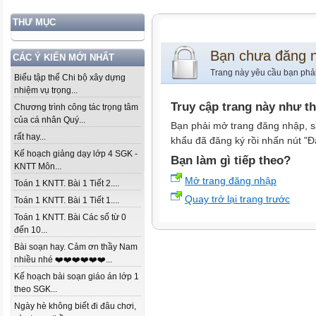
THƯ MỤC
Bạn chưa đăng 
CÁC Ý KIẾN MỚI NHẤT
Trang này yêu cầu bạn phả
Biểu tập thể Chi bộ xây dựng
nhiệm vụ trọng...
Truy cập trang này như t
Chương trình công tác trọng tâm
của cá nhân Quý...
Bạn phải mở trang đăng nhập, s
rất hay...
khẩu đã đăng ký rồi nhấn nút "Đ
Kế hoạch giảng dạy lớp 4 SGK -
Bạn làm gì tiếp theo?
KNTT Môn...
Mở trang đăng nhập
Toán 1 KNTT. Bài 1 Tiết 2....
Quay trở lại trang trước
Toán 1 KNTT. Bài 1 Tiết 1....
Toán 1 KNTT. Bài Các số từ 0
đến 10...
Bài soạn hay. Cảm ơn thầy Nam
nhiều nhé ❤️❤️❤️❤️❤️❤️...
Kế hoạch bài soạn giáo án lớp 1
theo SGK...
Ngày hè không biết đi đâu chơi,