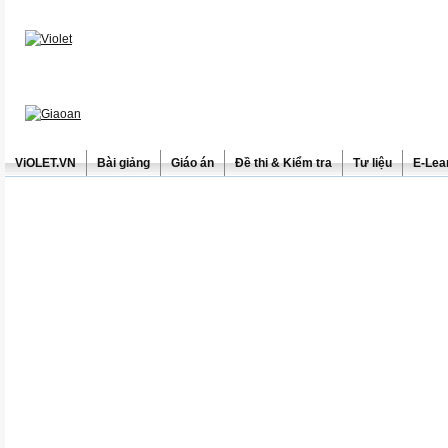
ViOLET.VN
Bài giảng
Giáo án
Đề thi & Kiểm tra
Tư liệu
E-Lea