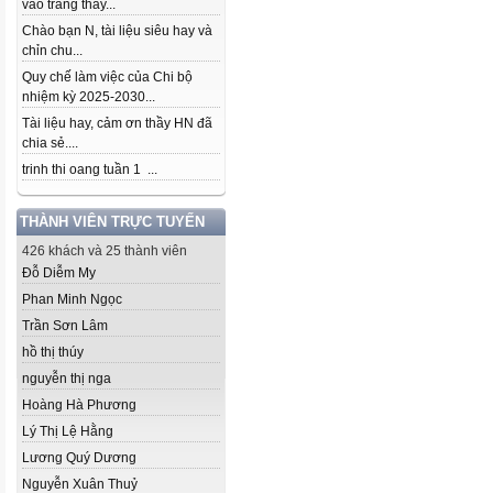
vào trang thầy...
Chào bạn N, tài liệu siêu hay và
chỉn chu...
Quy chế làm việc của Chi bộ
nhiệm kỳ 2025-2030...
Tài liệu hay, cảm ơn thầy HN đã
chia sẻ....
trinh thi oang tuần 1 ...
THÀNH VIÊN TRỰC TUYẾN
426 khách và 25 thành viên
Đỗ Diễm My
Phan Minh Ngọc
Trần Sơn Lâm
hồ thị thúy
nguyễn thị nga
Hoàng Hà Phương
Lý Thị Lệ Hằng
Lương Quý Dương
Nguyễn Xuân Thuỷ