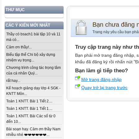
THƯ MỤC
Bạn chưa đăng 
CÁC Ý KIẾN MỚI NHẤT
Trang này yêu cầu bạn phả
Thầy có bsach1 bài tập 10 và 11
mà có...
Truy cập trang này như t
Cảm ơn thầy!...
Biểu tập thể Chi bộ xây dựng
Bạn phải mở trang đăng nhập, s
nhiệm vụ trọng...
khẩu đã đăng ký rồi nhấn nút "Đ
Chương trình công tác trọng tâm
Bạn làm gì tiếp theo?
của cá nhân Quý...
Mở trang đăng nhập
rất hay...
Quay trở lại trang trước
Kế hoạch giảng dạy lớp 4 SGK -
KNTT Môn...
Toán 1 KNTT. Bài 1 Tiết 2....
Toán 1 KNTT. Bài 1 Tiết 1....
Toán 1 KNTT. Bài Các số từ 0
đến 10...
Bài soạn hay. Cảm ơn thầy Nam
nhiều nhé ❤️❤️❤️❤️❤️❤️...