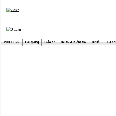
ViOLET.VN
Bài giảng
Giáo án
Đề thi & Kiểm tra
Tư liệu
E-Lea