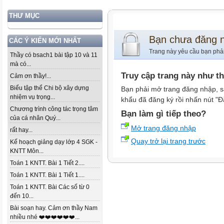
THƯ MỤC
Bạn chưa đăng 
CÁC Ý KIẾN MỚI NHẤT
Trang này yêu cầu bạn phả
Thầy có bsach1 bài tập 10 và 11
mà có...
Truy cập trang này như t
Cảm ơn thầy!...
Biểu tập thể Chi bộ xây dựng
Bạn phải mở trang đăng nhập, s
nhiệm vụ trọng...
khẩu đã đăng ký rồi nhấn nút "Đ
Chương trình công tác trọng tâm
Bạn làm gì tiếp theo?
của cá nhân Quý...
Mở trang đăng nhập
rất hay...
Quay trở lại trang trước
Kế hoạch giảng dạy lớp 4 SGK -
KNTT Môn...
Toán 1 KNTT. Bài 1 Tiết 2....
Toán 1 KNTT. Bài 1 Tiết 1....
Toán 1 KNTT. Bài Các số từ 0
đến 10...
Bài soạn hay. Cảm ơn thầy Nam
nhiều nhé ❤️❤️❤️❤️❤️❤️...