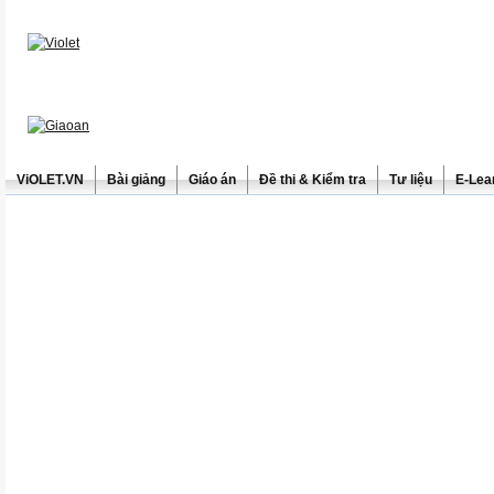
ViOLET.VN
Bài giảng
Giáo án
Đề thi & Kiểm tra
Tư liệu
E-Lea