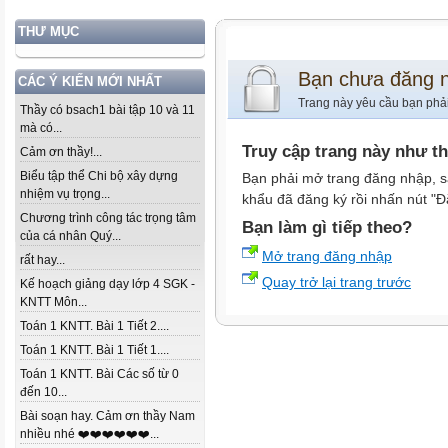
THƯ MỤC
Bạn chưa đăng 
CÁC Ý KIẾN MỚI NHẤT
Trang này yêu cầu bạn phả
Thầy có bsach1 bài tập 10 và 11
mà có...
Truy cập trang này như t
Cảm ơn thầy!...
Biểu tập thể Chi bộ xây dựng
Bạn phải mở trang đăng nhập, s
nhiệm vụ trọng...
khẩu đã đăng ký rồi nhấn nút "Đ
Chương trình công tác trọng tâm
Bạn làm gì tiếp theo?
của cá nhân Quý...
Mở trang đăng nhập
rất hay...
Quay trở lại trang trước
Kế hoạch giảng dạy lớp 4 SGK -
KNTT Môn...
Toán 1 KNTT. Bài 1 Tiết 2....
Toán 1 KNTT. Bài 1 Tiết 1....
Toán 1 KNTT. Bài Các số từ 0
đến 10...
Bài soạn hay. Cảm ơn thầy Nam
nhiều nhé ❤️❤️❤️❤️❤️❤️...