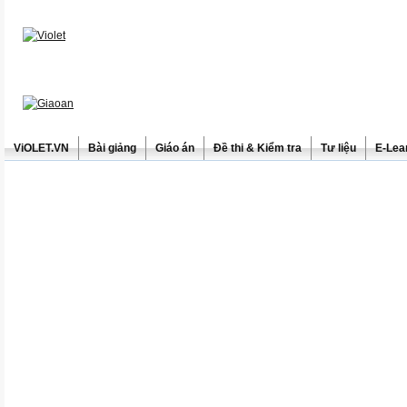
ViOLET.VN
Bài giảng
Giáo án
Đề thi & Kiểm tra
Tư liệu
E-Lea