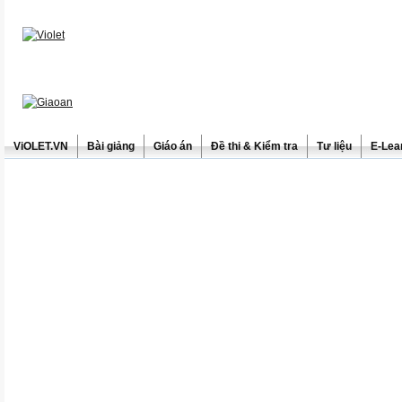
ViOLET.VN
Bài giảng
Giáo án
Đề thi & Kiểm tra
Tư liệu
E-Lea