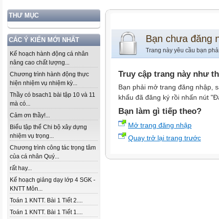
THƯ MỤC
Bạn chưa đăng 
CÁC Ý KIẾN MỚI NHẤT
Trang này yêu cầu bạn phả
Kế hoạch hành động cá nhân
nâng cao chất lượng...
Truy cập trang này như t
Chương trình hành động thực
hiện nhiệm vụ nhiệm kỳ...
Bạn phải mở trang đăng nhập, s
Thầy có bsach1 bài tập 10 và 11
khẩu đã đăng ký rồi nhấn nút "Đ
mà có...
Bạn làm gì tiếp theo?
Cảm ơn thầy!...
Mở trang đăng nhập
Biểu tập thể Chi bộ xây dựng
nhiệm vụ trọng...
Quay trở lại trang trước
Chương trình công tác trọng tâm
của cá nhân Quý...
rất hay...
Kế hoạch giảng dạy lớp 4 SGK -
KNTT Môn...
Toán 1 KNTT. Bài 1 Tiết 2....
Toán 1 KNTT. Bài 1 Tiết 1....