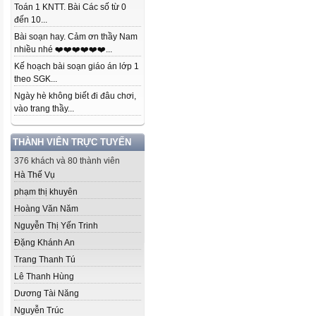
Toán 1 KNTT. Bài Các số từ 0
đến 10...
Bài soạn hay. Cảm ơn thầy Nam
nhiều nhé ❤️❤️❤️❤️❤️❤️...
Kế hoạch bài soạn giáo án lớp 1
theo SGK...
Ngày hè không biết đi đâu chơi,
vào trang thầy...
THÀNH VIÊN TRỰC TUYẾN
376 khách và 80 thành viên
Hà Thế Vụ
phạm thị khuyên
Hoàng Văn Năm
Nguyễn Thị Yến Trinh
Đặng Khánh An
Trang Thanh Tú
Lê Thanh Hùng
Dương Tài Năng
Nguyễn Trúc