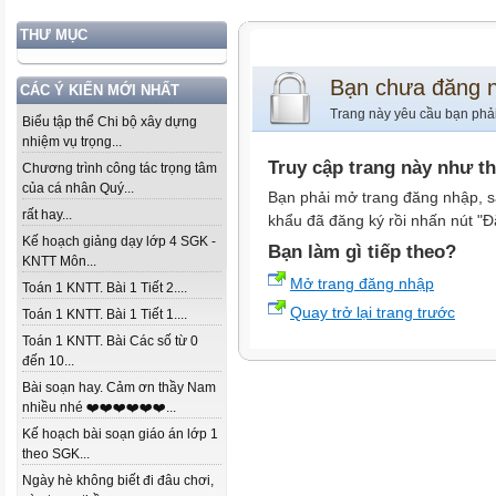
THƯ MỤC
Bạn chưa đăng 
CÁC Ý KIẾN MỚI NHẤT
Trang này yêu cầu bạn phả
Biểu tập thể Chi bộ xây dựng
nhiệm vụ trọng...
Truy cập trang này như t
Chương trình công tác trọng tâm
của cá nhân Quý...
Bạn phải mở trang đăng nhập, s
rất hay...
khẩu đã đăng ký rồi nhấn nút "Đ
Kế hoạch giảng dạy lớp 4 SGK -
Bạn làm gì tiếp theo?
KNTT Môn...
Mở trang đăng nhập
Toán 1 KNTT. Bài 1 Tiết 2....
Quay trở lại trang trước
Toán 1 KNTT. Bài 1 Tiết 1....
Toán 1 KNTT. Bài Các số từ 0
đến 10...
Bài soạn hay. Cảm ơn thầy Nam
nhiều nhé ❤️❤️❤️❤️❤️❤️...
Kế hoạch bài soạn giáo án lớp 1
theo SGK...
Ngày hè không biết đi đâu chơi,