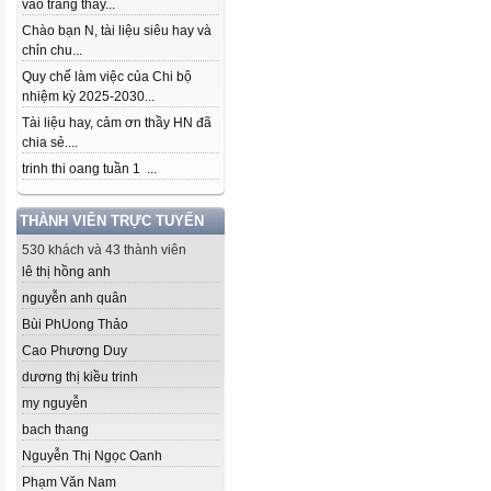
vào trang thầy...
Chào bạn N, tài liệu siêu hay và
chỉn chu...
Quy chế làm việc của Chi bộ
nhiệm kỳ 2025-2030...
Tài liệu hay, cảm ơn thầy HN đã
chia sẻ....
trinh thi oang tuần 1 ...
THÀNH VIÊN TRỰC TUYẾN
530 khách và 43 thành viên
lê thị hồng anh
nguyễn anh quân
Bùi Ph­Uong Thảo
Cao Phương Duy
dương thị kiều trinh
my nguyễn
bach thang
Nguyễn Thị Ngọc Oanh
Phạm Văn Nam