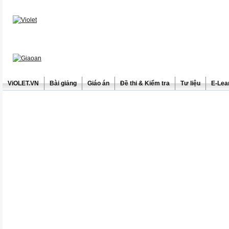
ViOLET.VN
Bài giảng
Giáo án
Đề thi & Kiểm tra
Tư liệu
E-Lea