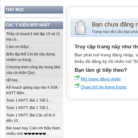
THƯ MỤC
Bạn chưa đăng 
CÁC Ý KIẾN MỚI NHẤT
Trang này yêu cầu bạn phả
Thầy có bsach1 bài tập 10 và 11
mà có...
Truy cập trang này như t
Cảm ơn thầy!...
Biểu tập thể Chi bộ xây dựng
Bạn phải mở trang đăng nhập, s
nhiệm vụ trọng...
khẩu đã đăng ký rồi nhấn nút "Đ
Chương trình công tác trọng tâm
Bạn làm gì tiếp theo?
của cá nhân Quý...
Mở trang đăng nhập
rất hay...
Quay trở lại trang trước
Kế hoạch giảng dạy lớp 4 SGK -
KNTT Môn...
Toán 1 KNTT. Bài 1 Tiết 2....
Toán 1 KNTT. Bài 1 Tiết 1....
Toán 1 KNTT. Bài Các số từ 0
đến 10...
Bài soạn hay. Cảm ơn thầy Nam
nhiều nhé ❤️❤️❤️❤️❤️❤️...