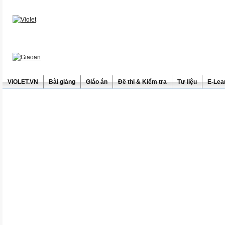
ViOLET.VN
Bài giảng
Giáo án
Đề thi & Kiểm tra
Tư liệu
E-Lea