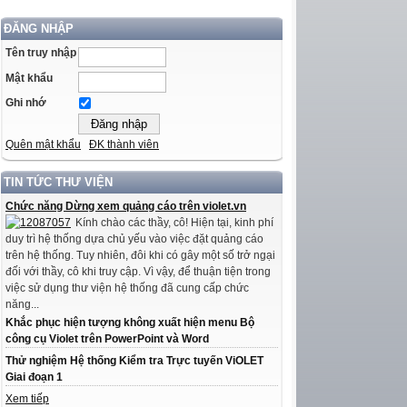
ĐĂNG NHẬP
Tên truy nhập
Mật khẩu
Ghi nhớ
Quên mật khẩu
ĐK thành viên
TIN TỨC THƯ VIỆN
Chức năng Dừng xem quảng cáo trên violet.vn
Kính chào các thầy, cô! Hiện tại, kinh phí
duy trì hệ thống dựa chủ yếu vào việc đặt quảng cáo
trên hệ thống. Tuy nhiên, đôi khi có gây một số trở ngại
đối với thầy, cô khi truy cập. Vì vậy, để thuận tiện trong
việc sử dụng thư viện hệ thống đã cung cấp chức
năng...
Khắc phục hiện tượng không xuất hiện menu Bộ
công cụ Violet trên PowerPoint và Word
Thử nghiệm Hệ thống Kiểm tra Trực tuyến ViOLET
Giai đoạn 1
Xem tiếp