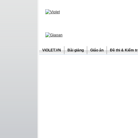
ViOLET.VN
Bài giảng
Giáo án
Đề thi & Kiểm t