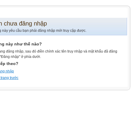
n chưa đăng nhập
g này yêu cầu bạn phải đăng nhập mới truy cập được.
ang này như thế nào?
ang đăng nhập, sau đó điền chính xác tên truy nhập và mật khẩu đã đăng
 "Đăng nhập" ở phía dưới.
iếp theo?
ăng nhập
 trang trước