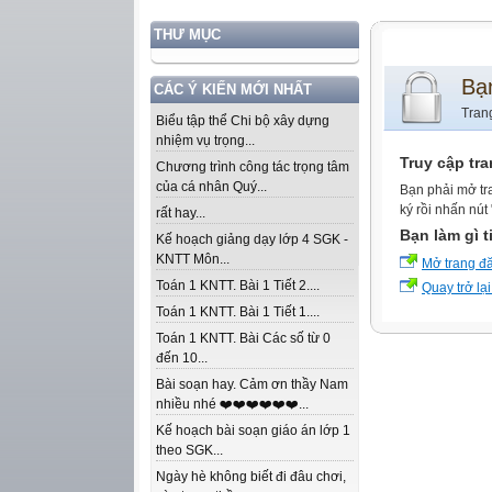
THƯ MỤC
Bạ
CÁC Ý KIẾN MỚI NHẤT
Tran
Biểu tập thể Chi bộ xây dựng
nhiệm vụ trọng...
Truy cập tr
Chương trình công tác trọng tâm
của cá nhân Quý...
Bạn phải mở tr
ký rồi nhấn nút
rất hay...
Bạn làm gì t
Kế hoạch giảng dạy lớp 4 SGK -
KNTT Môn...
Mở trang đ
Toán 1 KNTT. Bài 1 Tiết 2....
Quay trở lại
Toán 1 KNTT. Bài 1 Tiết 1....
Toán 1 KNTT. Bài Các số từ 0
đến 10...
Bài soạn hay. Cảm ơn thầy Nam
nhiều nhé ❤️❤️❤️❤️❤️❤️...
Kế hoạch bài soạn giáo án lớp 1
theo SGK...
Ngày hè không biết đi đâu chơi,