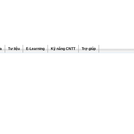
ra
Tư liệu
E-Learning
Kỹ năng CNTT
Trợ giúp