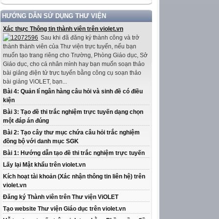
HƯỚNG DẪN SỬ DỤNG THƯ VIỆN
Xác thực Thông tin thành viên trên violet.vn
Sau khi đã đăng ký thành công và trở
thành thành viên của Thư viện trực tuyến, nếu bạn
muốn tạo trang riêng cho Trường, Phòng Giáo dục, Sở
Giáo dục, cho cá nhân mình hay bạn muốn soạn thảo
bài giảng điện tử trực tuyến bằng công cụ soạn thảo
bài giảng ViOLET, bạn...
Bài 4: Quản lí ngân hàng câu hỏi và sinh đề có điều
kiện
Bài 3: Tạo đề thi trắc nghiệm trực tuyến dạng chọn
một đáp án đúng
Bài 2: Tạo cây thư mục chứa câu hỏi trắc nghiệm
đồng bộ với danh mục SGK
Bài 1: Hướng dẫn tạo đề thi trắc nghiệm trực tuyến
Lấy lại Mật khẩu trên violet.vn
Kích hoạt tài khoản (Xác nhận thông tin liên hệ) trên
violet.vn
Đăng ký Thành viên trên Thư viện ViOLET
Tạo website Thư viện Giáo dục trên violet.vn