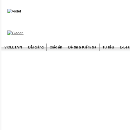
ViOLET.VN
Bài giảng
Giáo án
Đề thi & Kiểm tra
Tư liệu
E-Lea