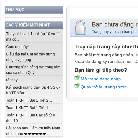
THƯ MỤC
Bạn chưa đăng 
CÁC Ý KIẾN MỚI NHẤT
Trang này yêu cầu bạn phả
Thầy có bsach1 bài tập 10 và 11
mà có...
Truy cập trang này như t
Cảm ơn thầy!...
Biểu tập thể Chi bộ xây dựng
Bạn phải mở trang đăng nhập, s
nhiệm vụ trọng...
khẩu đã đăng ký rồi nhấn nút "Đ
Chương trình công tác trọng tâm
Bạn làm gì tiếp theo?
của cá nhân Quý...
Mở trang đăng nhập
rất hay...
Quay trở lại trang trước
Kế hoạch giảng dạy lớp 4 SGK -
KNTT Môn...
Toán 1 KNTT. Bài 1 Tiết 2....
Toán 1 KNTT. Bài 1 Tiết 1....
Toán 1 KNTT. Bài Các số từ 0
đến 10...
Bài soạn hay. Cảm ơn thầy Nam
nhiều nhé ❤️❤️❤️❤️❤️❤️...