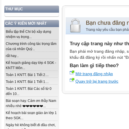
THƯ MỤC
Bạn chưa đăng 
CÁC Ý KIẾN MỚI NHẤT
Trang này yêu cầu bạn phả
Biểu tập thể Chi bộ xây dựng
nhiệm vụ trọng...
Truy cập trang này như t
Chương trình công tác trọng tâm
của cá nhân Quý...
Bạn phải mở trang đăng nhập, s
rất hay...
khẩu đã đăng ký rồi nhấn nút "Đ
Kế hoạch giảng dạy lớp 4 SGK -
Bạn làm gì tiếp theo?
KNTT Môn...
Mở trang đăng nhập
Toán 1 KNTT. Bài 1 Tiết 2....
Quay trở lại trang trước
Toán 1 KNTT. Bài 1 Tiết 1....
Toán 1 KNTT. Bài Các số từ 0
đến 10...
Bài soạn hay. Cảm ơn thầy Nam
nhiều nhé ❤️❤️❤️❤️❤️❤️...
Kế hoạch bài soạn giáo án lớp 1
theo SGK...
Ngày hè không biết đi đâu chơi,