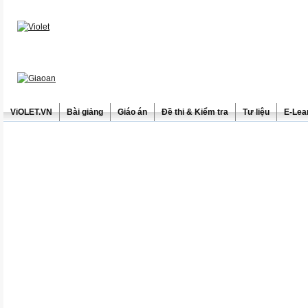
ViOLET.VN
Bài giảng
Giáo án
Đề thi & Kiểm tra
Tư liệu
E-Lea