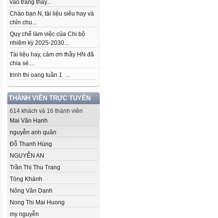
vào trang thầy...
Chào bạn N, tài liệu siêu hay và
chỉn chu...
Quy chế làm việc của Chi bộ
nhiệm kỳ 2025-2030...
Tài liệu hay, cảm ơn thầy HN đã
chia sẻ....
trinh thi oang tuần 1 ...
THÀNH VIÊN TRỰC TUYẾN
614 khách và 16 thành viên
Mai Văn Hạnh
nguyễn anh quân
Đỗ Thanh Hùng
NGUYỄN AN
Trần Thị Thu Trang
Tòng Khánh
Nông Văn Danh
Nong Thi Mai Huong
my nguyễn