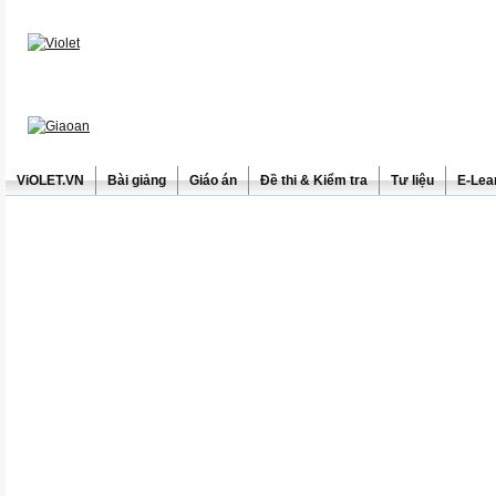
ViOLET.VN
Bài giảng
Giáo án
Đề thi & Kiểm tra
Tư liệu
E-Lea