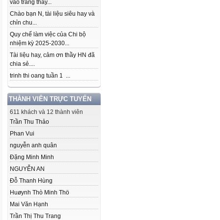
vào trang thầy...
Chào bạn N, tài liệu siêu hay và
chỉn chu...
Quy chế làm việc của Chi bộ
nhiệm kỳ 2025-2030...
Tài liệu hay, cảm ơn thầy HN đã
chia sẻ....
trinh thi oang tuần 1 ...
THÀNH VIÊN TRỰC TUYẾN
611 khách và 12 thành viên
Trần Thu Thảo
Phan Vui
nguyễn anh quân
Đặng Minh Minh
NGUYỄN AN
Đỗ Thanh Hùng
Huøynh Thò Minh Thö
Mai Văn Hạnh
Trần Thị Thu Trang