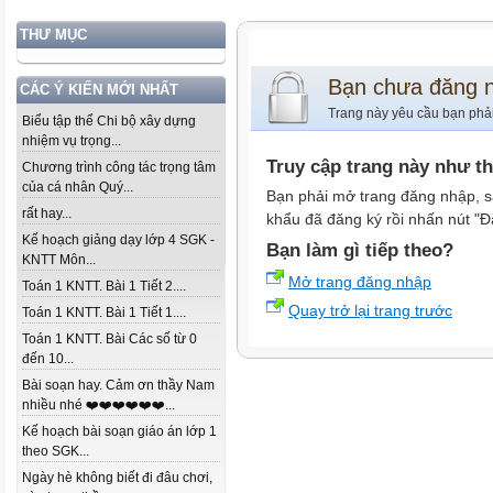
THƯ MỤC
Bạn chưa đăng 
CÁC Ý KIẾN MỚI NHẤT
Trang này yêu cầu bạn phả
Biểu tập thể Chi bộ xây dựng
nhiệm vụ trọng...
Truy cập trang này như t
Chương trình công tác trọng tâm
của cá nhân Quý...
Bạn phải mở trang đăng nhập, s
rất hay...
khẩu đã đăng ký rồi nhấn nút "Đ
Kế hoạch giảng dạy lớp 4 SGK -
Bạn làm gì tiếp theo?
KNTT Môn...
Mở trang đăng nhập
Toán 1 KNTT. Bài 1 Tiết 2....
Quay trở lại trang trước
Toán 1 KNTT. Bài 1 Tiết 1....
Toán 1 KNTT. Bài Các số từ 0
đến 10...
Bài soạn hay. Cảm ơn thầy Nam
nhiều nhé ❤️❤️❤️❤️❤️❤️...
Kế hoạch bài soạn giáo án lớp 1
theo SGK...
Ngày hè không biết đi đâu chơi,