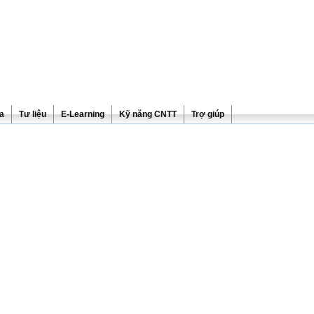
ra
Tư liệu
E-Learning
Kỹ năng CNTT
Trợ giúp