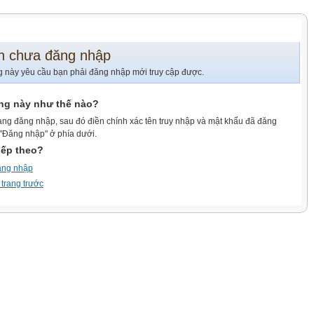
n chưa đăng nhập
g này yêu cầu bạn phải đăng nhập mới truy cập được.
ang này như thế nào?
ang đăng nhập, sau đó điền chính xác tên truy nhập và mật khẩu đã đăng
 "Đăng nhập" ở phía dưới.
iếp theo?
ăng nhập
 trang trước