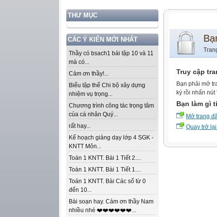
THƯ MỤC
Bạ
CÁC Ý KIẾN MỚI NHẤT
Tran
Thầy có bsach1 bài tập 10 và 11
mà có...
Truy cập tr
Cảm ơn thầy!...
Bạn phải mở tr
Biểu tập thể Chi bộ xây dựng
ký rồi nhấn nút
nhiệm vụ trọng...
Bạn làm gì t
Chương trình công tác trọng tâm
của cá nhân Quý...
Mở trang đ
rất hay...
Quay trở lại
Kế hoạch giảng dạy lớp 4 SGK -
KNTT Môn...
Toán 1 KNTT. Bài 1 Tiết 2....
Toán 1 KNTT. Bài 1 Tiết 1....
Toán 1 KNTT. Bài Các số từ 0
đến 10...
Bài soạn hay. Cảm ơn thầy Nam
nhiều nhé ❤️❤️❤️❤️❤️❤️...