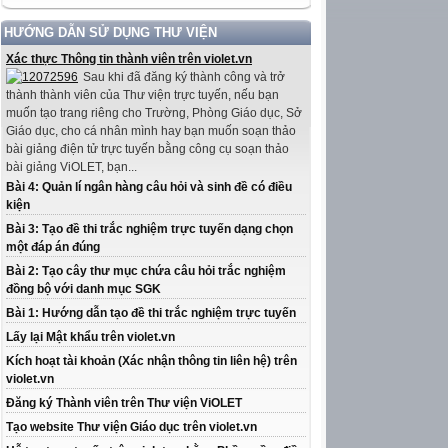
HƯỚNG DẪN SỬ DỤNG THƯ VIỆN
Xác thực Thông tin thành viên trên violet.vn
Sau khi đã đăng ký thành công và trở
thành thành viên của Thư viện trực tuyến, nếu bạn
muốn tạo trang riêng cho Trường, Phòng Giáo dục, Sở
Giáo dục, cho cá nhân mình hay bạn muốn soạn thảo
bài giảng điện tử trực tuyến bằng công cụ soạn thảo
bài giảng ViOLET, bạn...
Bài 4: Quản lí ngân hàng câu hỏi và sinh đề có điều
kiện
Bài 3: Tạo đề thi trắc nghiệm trực tuyến dạng chọn
một đáp án đúng
Bài 2: Tạo cây thư mục chứa câu hỏi trắc nghiệm
đồng bộ với danh mục SGK
Bài 1: Hướng dẫn tạo đề thi trắc nghiệm trực tuyến
Lấy lại Mật khẩu trên violet.vn
Kích hoạt tài khoản (Xác nhận thông tin liên hệ) trên
violet.vn
Đăng ký Thành viên trên Thư viện ViOLET
Tạo website Thư viện Giáo dục trên violet.vn