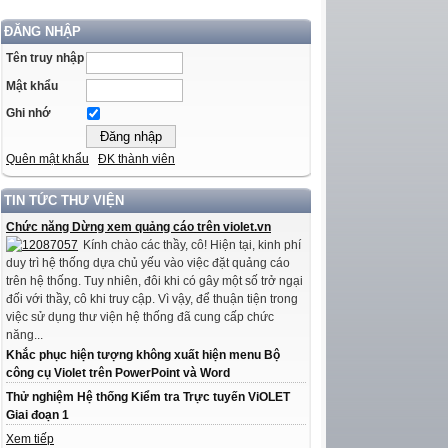
ĐĂNG NHẬP
Tên truy nhập
Mật khẩu
Ghi nhớ
Quên mật khẩu
ĐK thành viên
TIN TỨC THƯ VIỆN
Chức năng Dừng xem quảng cáo trên violet.vn
Kính chào các thầy, cô! Hiện tại, kinh phí
duy trì hệ thống dựa chủ yếu vào việc đặt quảng cáo
trên hệ thống. Tuy nhiên, đôi khi có gây một số trở ngại
đối với thầy, cô khi truy cập. Vì vậy, để thuận tiện trong
việc sử dụng thư viện hệ thống đã cung cấp chức
năng...
Khắc phục hiện tượng không xuất hiện menu Bộ
công cụ Violet trên PowerPoint và Word
Thử nghiệm Hệ thống Kiểm tra Trực tuyến ViOLET
Giai đoạn 1
Xem tiếp