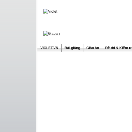
ViOLET.VN
Bài giảng
Giáo án
Đề thi & Kiểm t