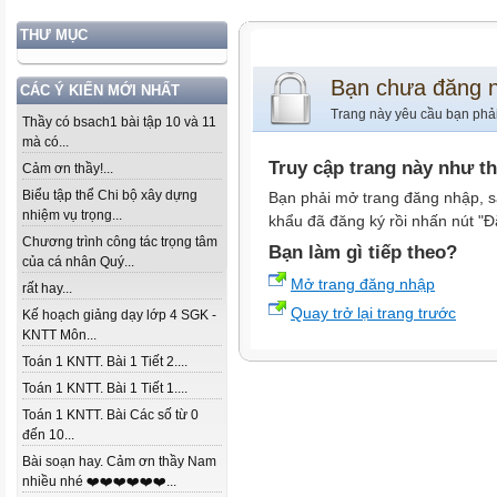
THƯ MỤC
Bạn chưa đăng 
CÁC Ý KIẾN MỚI NHẤT
Trang này yêu cầu bạn phả
Thầy có bsach1 bài tập 10 và 11
mà có...
Truy cập trang này như t
Cảm ơn thầy!...
Biểu tập thể Chi bộ xây dựng
Bạn phải mở trang đăng nhập, s
nhiệm vụ trọng...
khẩu đã đăng ký rồi nhấn nút "Đ
Chương trình công tác trọng tâm
Bạn làm gì tiếp theo?
của cá nhân Quý...
Mở trang đăng nhập
rất hay...
Quay trở lại trang trước
Kế hoạch giảng dạy lớp 4 SGK -
KNTT Môn...
Toán 1 KNTT. Bài 1 Tiết 2....
Toán 1 KNTT. Bài 1 Tiết 1....
Toán 1 KNTT. Bài Các số từ 0
đến 10...
Bài soạn hay. Cảm ơn thầy Nam
nhiều nhé ❤️❤️❤️❤️❤️❤️...