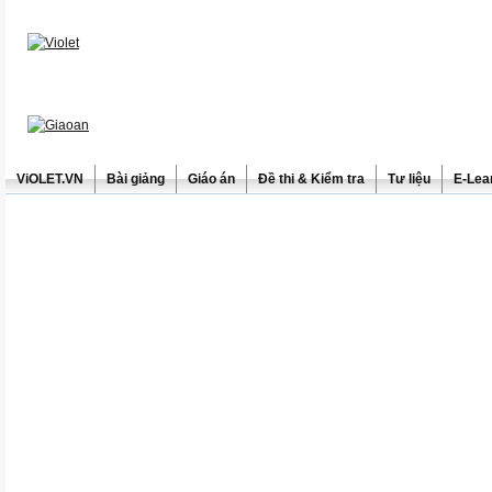
ViOLET.VN
Bài giảng
Giáo án
Đề thi & Kiểm tra
Tư liệu
E-Lea