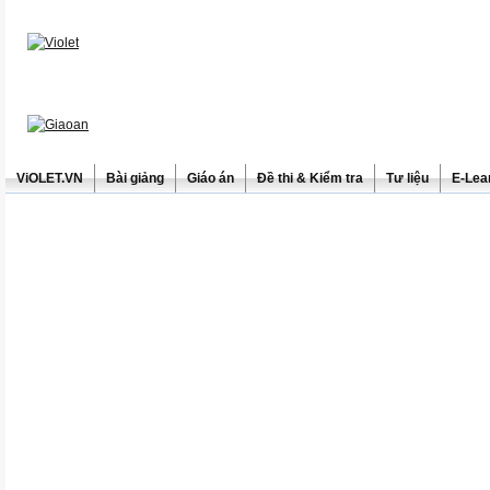
ViOLET.VN
Bài giảng
Giáo án
Đề thi & Kiểm tra
Tư liệu
E-Lea