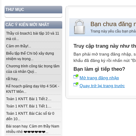
THƯ MỤC
Bạn chưa đăng 
CÁC Ý KIẾN MỚI NHẤT
Trang này yêu cầu bạn phả
Thầy có bsach1 bài tập 10 và 11
mà có...
Truy cập trang này như t
Cảm ơn thầy!...
Biểu tập thể Chi bộ xây dựng
Bạn phải mở trang đăng nhập, s
nhiệm vụ trọng...
khẩu đã đăng ký rồi nhấn nút "Đ
Chương trình công tác trọng tâm
Bạn làm gì tiếp theo?
của cá nhân Quý...
Mở trang đăng nhập
rất hay...
Quay trở lại trang trước
Kế hoạch giảng dạy lớp 4 SGK -
KNTT Môn...
Toán 1 KNTT. Bài 1 Tiết 2....
Toán 1 KNTT. Bài 1 Tiết 1....
Toán 1 KNTT. Bài Các số từ 0
đến 10...
Bài soạn hay. Cảm ơn thầy Nam
nhiều nhé ❤️❤️❤️❤️❤️❤️...