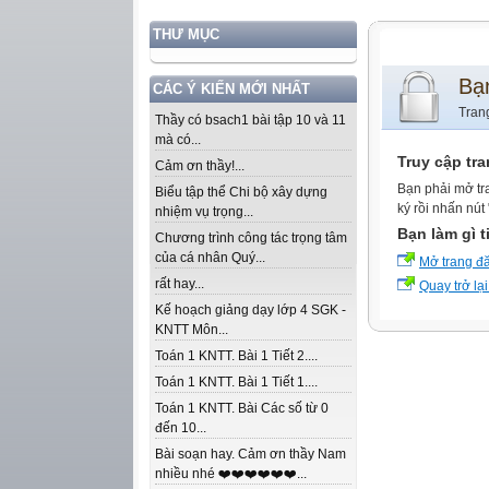
THƯ MỤC
Bạ
CÁC Ý KIẾN MỚI NHẤT
Tran
Thầy có bsach1 bài tập 10 và 11
mà có...
Truy cập tr
Cảm ơn thầy!...
Bạn phải mở tr
Biểu tập thể Chi bộ xây dựng
ký rồi nhấn nút
nhiệm vụ trọng...
Bạn làm gì t
Chương trình công tác trọng tâm
của cá nhân Quý...
Mở trang đ
rất hay...
Quay trở lại
Kế hoạch giảng dạy lớp 4 SGK -
KNTT Môn...
Toán 1 KNTT. Bài 1 Tiết 2....
Toán 1 KNTT. Bài 1 Tiết 1....
Toán 1 KNTT. Bài Các số từ 0
đến 10...
Bài soạn hay. Cảm ơn thầy Nam
nhiều nhé ❤️❤️❤️❤️❤️❤️...