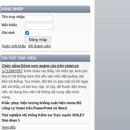
ĐĂNG NHẬP
Tên truy nhập
Mật khẩu
Ghi nhớ
Quên mật khẩu
ĐK thành viên
TIN TỨC THƯ VIỆN
Chức năng Dừng xem quảng cáo trên violet.vn
Kính chào các thầy, cô! Hiện tại, kinh phí
duy trì hệ thống dựa chủ yếu vào việc đặt quảng cáo
trên hệ thống. Tuy nhiên, đôi khi có gây một số trở ngại
đối với thầy, cô khi truy cập. Vì vậy, để thuận tiện trong
việc sử dụng thư viện hệ thống đã cung cấp chức
năng...
Khắc phục hiện tượng không xuất hiện menu Bộ
công cụ Violet trên PowerPoint và Word
Thử nghiệm Hệ thống Kiểm tra Trực tuyến ViOLET
Giai đoạn 1
Xem tiếp