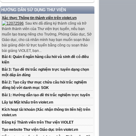
HƯỚNG DẪN SỬ DỤNG THƯ VIỆN
Xác thực Thông tin thành viên trên violet.vn
Sau khi đã đăng ký thành công và trở
thành thành viên của Thư viện trực tuyến, nếu bạn
muốn tạo trang riêng cho Trường, Phòng Giáo dục, Sở
Giáo dục, cho cá nhân mình hay bạn muốn soạn thảo
bài giảng điện tử trực tuyến bằng công cụ soạn thảo
bài giảng ViOLET, bạn...
Bài 4: Quản lí ngân hàng câu hỏi và sinh đề có điều
kiện
Bài 3: Tạo đề thi trắc nghiệm trực tuyến dạng chọn
một đáp án đúng
Bài 2: Tạo cây thư mục chứa câu hỏi trắc nghiệm
đồng bộ với danh mục SGK
Bài 1: Hướng dẫn tạo đề thi trắc nghiệm trực tuyến
Lấy lại Mật khẩu trên violet.vn
Kích hoạt tài khoản (Xác nhận thông tin liên hệ) trên
violet.vn
Đăng ký Thành viên trên Thư viện ViOLET
Tạo website Thư viện Giáo dục trên violet.vn