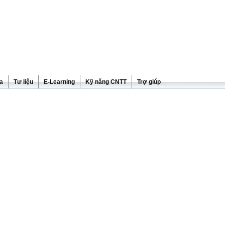
ra
Tư liệu
E-Learning
Kỹ năng CNTT
Trợ giúp