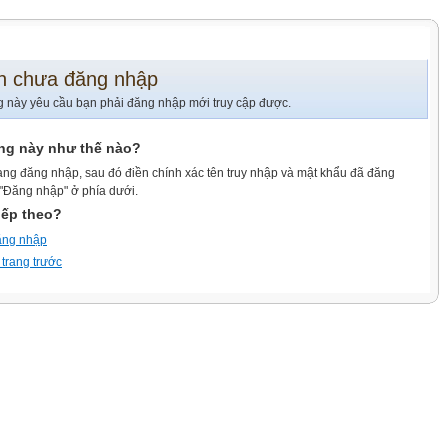
n chưa đăng nhập
g này yêu cầu bạn phải đăng nhập mới truy cập được.
ang này như thế nào?
ang đăng nhập, sau đó điền chính xác tên truy nhập và mật khẩu đã đăng
 "Đăng nhập" ở phía dưới.
iếp theo?
ăng nhập
 trang trước