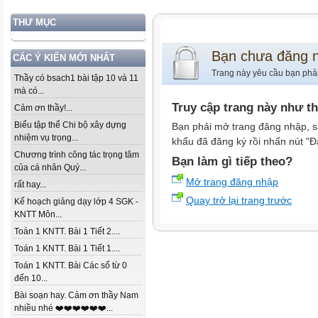
THƯ MỤC
Bạn chưa đăng 
CÁC Ý KIẾN MỚI NHẤT
Trang này yêu cầu bạn phả
Thầy có bsach1 bài tập 10 và 11
mà có...
Truy cập trang này như t
Cảm ơn thầy!...
Biểu tập thể Chi bộ xây dựng
Bạn phải mở trang đăng nhập, s
nhiệm vụ trọng...
khẩu đã đăng ký rồi nhấn nút "Đ
Chương trình công tác trọng tâm
Bạn làm gì tiếp theo?
của cá nhân Quý...
Mở trang đăng nhập
rất hay...
Quay trở lại trang trước
Kế hoạch giảng dạy lớp 4 SGK -
KNTT Môn...
Toán 1 KNTT. Bài 1 Tiết 2....
Toán 1 KNTT. Bài 1 Tiết 1....
Toán 1 KNTT. Bài Các số từ 0
đến 10...
Bài soạn hay. Cảm ơn thầy Nam
nhiều nhé ❤️❤️❤️❤️❤️❤️...