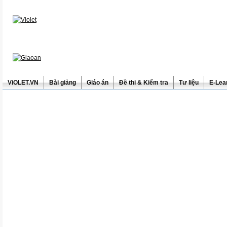
ViOLET.VN
Bài giảng
Giáo án
Đề thi & Kiểm tra
Tư liệu
E-Lea