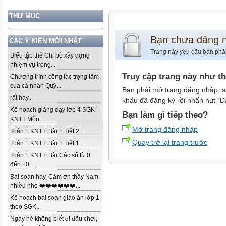
THƯ MỤC
Bạn chưa đăng 
CÁC Ý KIẾN MỚI NHẤT
Trang này yêu cầu bạn phả
Biểu tập thể Chi bộ xây dựng
nhiệm vụ trọng...
Truy cập trang này như t
Chương trình công tác trọng tâm
của cá nhân Quý...
Bạn phải mở trang đăng nhập, s
rất hay...
khẩu đã đăng ký rồi nhấn nút "Đ
Kế hoạch giảng dạy lớp 4 SGK -
Bạn làm gì tiếp theo?
KNTT Môn...
Mở trang đăng nhập
Toán 1 KNTT. Bài 1 Tiết 2....
Quay trở lại trang trước
Toán 1 KNTT. Bài 1 Tiết 1....
Toán 1 KNTT. Bài Các số từ 0
đến 10...
Bài soạn hay. Cảm ơn thầy Nam
nhiều nhé ❤️❤️❤️❤️❤️❤️...
Kế hoạch bài soạn giáo án lớp 1
theo SGK...
Ngày hè không biết đi đâu chơi,