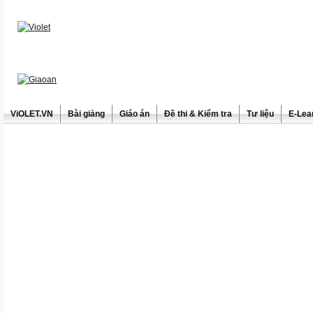
ViOLET.VN
Bài giảng
Giáo án
Đề thi & Kiểm tra
Tư liệu
E-Lea