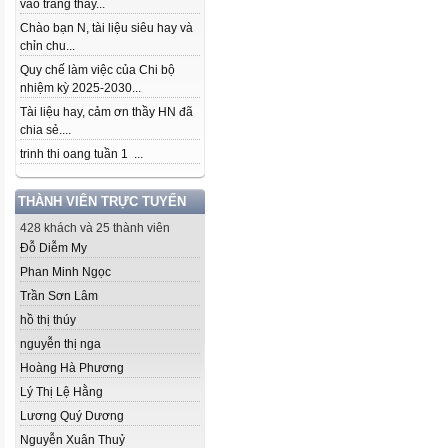
vào trang thầy...
Chào bạn N, tài liệu siêu hay và
chỉn chu...
Quy chế làm việc của Chi bộ
nhiệm kỳ 2025-2030...
Tài liệu hay, cảm ơn thầy HN đã
chia sẻ....
trinh thi oang tuần 1 ...
THÀNH VIÊN TRỰC TUYẾN
428 khách và 25 thành viên
Đỗ Diễm My
Phan Minh Ngọc
Trần Sơn Lâm
hồ thị thúy
nguyễn thị nga
Hoàng Hà Phương
Lý Thị Lệ Hằng
Lương Quý Dương
Nguyễn Xuân Thuỷ