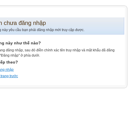
n chưa đăng nhập
g này yêu cầu bạn phải đăng nhập mới truy cập được.
ang này như thế nào?
ang đăng nhập, sau đó điền chính xác tên truy nhập và mật khẩu đã đăng
 "Đăng nhập" ở phía dưới.
iếp theo?
ăng nhập
 trang trước