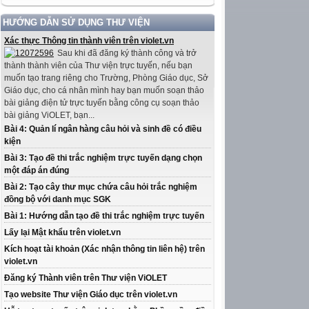
HƯỚNG DẪN SỬ DỤNG THƯ VIỆN
Xác thực Thông tin thành viên trên violet.vn
Sau khi đã đăng ký thành công và trở
thành thành viên của Thư viện trực tuyến, nếu bạn
muốn tạo trang riêng cho Trường, Phòng Giáo dục, Sở
Giáo dục, cho cá nhân mình hay bạn muốn soạn thảo
bài giảng điện tử trực tuyến bằng công cụ soạn thảo
bài giảng ViOLET, bạn...
Bài 4: Quản lí ngân hàng câu hỏi và sinh đề có điều
kiện
Bài 3: Tạo đề thi trắc nghiệm trực tuyến dạng chọn
một đáp án đúng
Bài 2: Tạo cây thư mục chứa câu hỏi trắc nghiệm
đồng bộ với danh mục SGK
Bài 1: Hướng dẫn tạo đề thi trắc nghiệm trực tuyến
Lấy lại Mật khẩu trên violet.vn
Kích hoạt tài khoản (Xác nhận thông tin liên hệ) trên
violet.vn
Đăng ký Thành viên trên Thư viện ViOLET
Tạo website Thư viện Giáo dục trên violet.vn