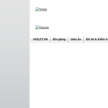
ViOLET.VN
Bài giảng
Giáo án
Đề thi & Kiểm t