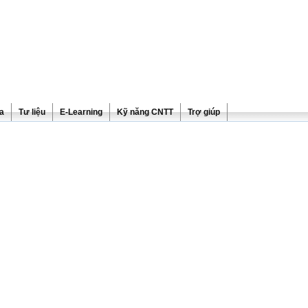
ra
Tư liệu
E-Learning
Kỹ năng CNTT
Trợ giúp