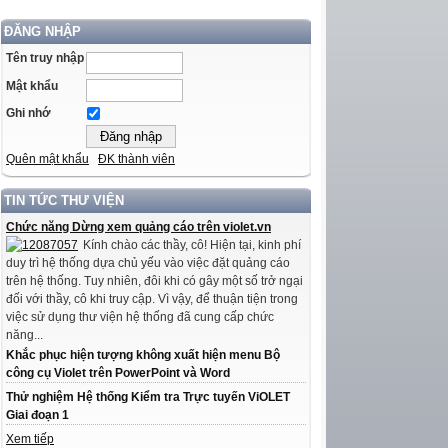
ĐĂNG NHẬP
Tên truy nhập
Mật khẩu
Ghi nhớ
Quên mật khẩu
ĐK thành viên
TIN TỨC THƯ VIỆN
Chức năng Dừng xem quảng cáo trên violet.vn
Kính chào các thầy, cô! Hiện tại, kinh phí
duy trì hệ thống dựa chủ yếu vào việc đặt quảng cáo
trên hệ thống. Tuy nhiên, đôi khi có gây một số trở ngại
đối với thầy, cô khi truy cập. Vì vậy, để thuận tiện trong
việc sử dụng thư viện hệ thống đã cung cấp chức
năng...
Khắc phục hiện tượng không xuất hiện menu Bộ
công cụ Violet trên PowerPoint và Word
Thử nghiệm Hệ thống Kiểm tra Trực tuyến ViOLET
Giai đoạn 1
Xem tiếp