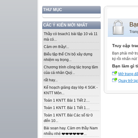
THƯ MỤC
Bạ
CÁC Ý KIẾN MỚI NHẤT
Tran
Thầy có bsach1 bài tập 10 và 11
mà có...
Truy cập tr
Cảm ơn thầy!...
Bạn phải mở tr
Biểu tập thể Chi bộ xây dựng
ký rồi nhấn nút
nhiệm vụ trọng...
Bạn làm gì t
Chương trình công tác trọng tâm
của cá nhân Quý...
Mở trang đ
rất hay...
Quay trở lại
Kế hoạch giảng dạy lớp 4 SGK -
KNTT Môn...
Toán 1 KNTT. Bài 1 Tiết 2....
Toán 1 KNTT. Bài 1 Tiết 1....
Toán 1 KNTT. Bài Các số từ 0
đến 10...
Bài soạn hay. Cảm ơn thầy Nam
nhiều nhé ❤️❤️❤️❤️❤️❤️...