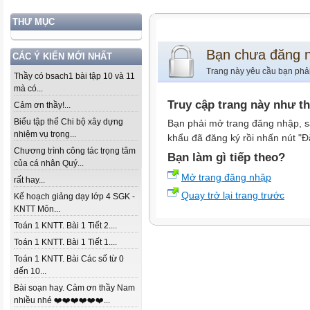
THƯ MỤC
Bạn chưa đăng 
CÁC Ý KIẾN MỚI NHẤT
Trang này yêu cầu bạn phả
Thầy có bsach1 bài tập 10 và 11
mà có...
Truy cập trang này như t
Cảm ơn thầy!...
Biểu tập thể Chi bộ xây dựng
Bạn phải mở trang đăng nhập, s
nhiệm vụ trọng...
khẩu đã đăng ký rồi nhấn nút "Đ
Chương trình công tác trọng tâm
Bạn làm gì tiếp theo?
của cá nhân Quý...
Mở trang đăng nhập
rất hay...
Quay trở lại trang trước
Kế hoạch giảng dạy lớp 4 SGK -
KNTT Môn...
Toán 1 KNTT. Bài 1 Tiết 2....
Toán 1 KNTT. Bài 1 Tiết 1....
Toán 1 KNTT. Bài Các số từ 0
đến 10...
Bài soạn hay. Cảm ơn thầy Nam
nhiều nhé ❤️❤️❤️❤️❤️❤️...