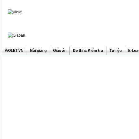
ViOLET.VN
Bài giảng
Giáo án
Đề thi & Kiểm tra
Tư liệu
E-Lea